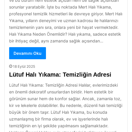
ve bu durum hem estetik açıdan hem de sağlık açısından
sorunlar yaratabilir. İşte bu noktada Mert Halı Yıkama,
profesyonel temizlik hizmetleri ile devreye giriyor. Mert Halı
Yıkama, yılların deneyimi ve uzman kadrosu ile halılarınızı
temizlemenin yanı sıra, onlara yeni bir hayat vermektedir.
Halı Yıkama Neden Önemlidir? Halı yıkama, sadece estetik
bir ihtiyaç değil, aynı zamanda sağlık açısından…
Devamını Oku
18 Eylül 2025
Lütuf Halı Yıkama: Temizliğin Adresi
Lütuf Halı Yıkama: Temizliğin Adresi Halılar, evlerimizdeki
en önemli dekoratif unsurlardan biridir. Hem estetik bir
görünüm sunar hem de konfor sağlar. Ancak, zamanla toz,
kir ve lekelerle dolabilirler. Bu nedenle, düzenli halı temizliği
büyük bir önem taşır. Lütuf Halı Yıkama, bu konuda
uzmanlaşmış bir firma olarak, ev ve işyerlerinde halı
temizliğinin en iyi şekilde yapılmasını sağlamaktadır.