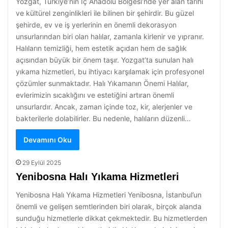
Yozgat, Türkiye’nin İç Anadolu Bölgesi’nde yer alan tarihi
ve kültürel zenginlikleri ile bilinen bir şehirdir. Bu güzel
şehirde, ev ve iş yerlerinin en önemli dekorasyon
unsurlarından biri olan halılar, zamanla kirlenir ve yıpranır.
Halıların temizliği, hem estetik açıdan hem de sağlık
açısından büyük bir önem taşır. Yozgat’ta sunulan halı
yıkama hizmetleri, bu ihtiyacı karşılamak için profesyonel
çözümler sunmaktadır. Halı Yıkamanın Önemi Halılar,
evlerimizin sıcaklığını ve estetiğini artıran önemli
unsurlardır. Ancak, zaman içinde toz, kir, alerjenler ve
bakterilerle dolabilirler. Bu nedenle, halıların düzenli…
Devamını Oku
29 Eylül 2025
Yenibosna Halı Yıkama Hizmetleri
Yenibosna Halı Yıkama Hizmetleri Yenibosna, İstanbul’un
önemli ve gelişen semtlerinden biri olarak, birçok alanda
sunduğu hizmetlerle dikkat çekmektedir. Bu hizmetlerden