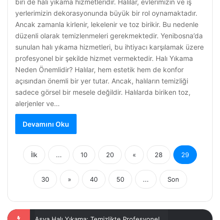
biri de halı yıkama hizmetleridir. Halılar, evlerimizin ve iş
yerlerimizin dekorasyonunda büyük bir rol oynamaktadır.
Ancak zamanla kirlenir, lekelenir ve toz birikir. Bu nedenle
düzenli olarak temizlenmeleri gerekmektedir. Yenibosna’da
sunulan halı yıkama hizmetleri, bu ihtiyacı karşılamak üzere
profesyonel bir şekilde hizmet vermektedir. Halı Yıkama
Neden Önemlidir? Halılar, hem estetik hem de konfor
açısından önemli bir yer tutar. Ancak, halıların temizliği
sadece görsel bir mesele değildir. Halılarda biriken toz,
alerjenler ve…
Devamını Oku
İlk
...
10
20
«
28
29
30
»
40
50
...
Son
İpek Halı Yıkama Hizmetleri Kuşadası’nda