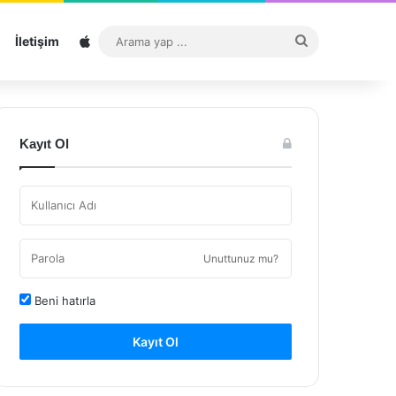
Sitemap
Arama
İletişim
yap
...
Kayıt Ol
Unuttunuz mu?
Beni hatırla
Kayıt Ol