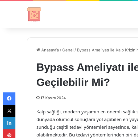
Anasayfa
/
Genel
/
Bypass Ameliyatı ile Kalp Krizin
Bypass Ameliyatı il
Geçilebilir Mi?
Facebook
17 Kasım 2024
X
Kalp sağlığı, modern yaşamın en önemli sağlık sor
LinkedIn
dünyada ölümcül sonuçlara yol açabilen en yaygı
sunduğu çeşitli tedavi yöntemleri sayesinde, k
Pinterest
olabilmektedir. Bu tedavi yöntemlerinden biri de