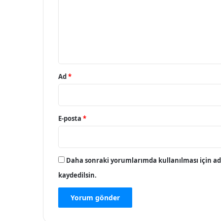
u
m
*
Ad
*
E-posta
*
Daha sonraki yorumlarımda kullanılması için adı
kaydedilsin.