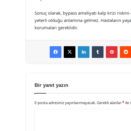
Sonuç olarak, bypass ameliyatı kalp krizi riskini 
yeterli olduğu anlamına gelmez. Hastaların yaşam 
korumaları gereklidir.
Facebook
X
LinkedIn
Tumblr
Pintere
Bir yanıt yazın
E-posta adresiniz yayınlanmayacak.
Gerekli alanlar
*
ile 
Y
o
r