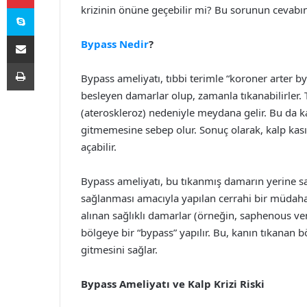
Skype
krizinin önüne geçebilir mi? Bu sorunun cevabını
E-Posta ile paylaş
Bypass Nedir
?
Yazdır
Bypass ameliyatı, tıbbi terimle “koroner arter byp
besleyen damarlar olup, zamanla tıkanabilirler. 
(ateroskleroz) nedeniyle meydana gelir. Bu da kan
gitmemesine sebep olur. Sonuç olarak, kalp kas
açabilir.
Bypass ameliyatı, bu tıkanmış damarın yerine sa
sağlanması amacıyla yapılan cerrahi bir müdaha
alınan sağlıklı damarlar (örneğin, saphenous ve
bölgeye bir “bypass” yapılır. Bu, kanın tıkanan b
gitmesini sağlar.
Bypass Ameliyatı ve Kalp Krizi Riski