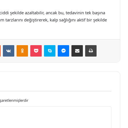
ciddi şekilde azaltabilir, ancak bu, tedavinin tek başına
tarzlarını değiştirerek, kalp sağlığını aktif bir şekilde
st
Reddit
VKontakte
Odnoklassniki
Pocket
Skype
Messenger
E-Posta ile paylaş
Yazdır
işaretlenmişlerdir