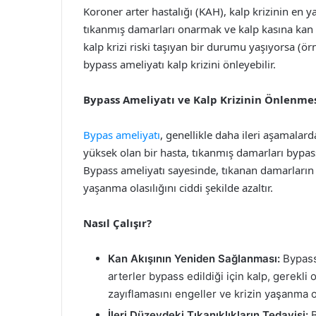
Koroner arter hastalığı (KAH), kalp krizinin en 
tıkanmış damarları onarmak ve kalp kasına kan a
kalp krizi riski taşıyan bir durumu yaşıyorsa (örn
bypass ameliyatı kalp krizini önleyebilir.
Bypass Ameliyatı ve Kalp Krizinin Önlenme
Bypas ameliyatı
, genellikle daha ileri aşamalardak
yüksek olan bir hasta, tıkanmış damarları bypas
Bypass ameliyatı sayesinde, tıkanan damarların 
yaşanma olasılığını ciddi şekilde azaltır.
Nasıl Çalışır?
Kan Akışının Yeniden Sağlanması:
Bypass 
arterler bypass edildiği için kalp, gerekli 
zayıflamasını engeller ve krizin yaşanma ol
İleri Düzeydeki Tıkanıklıkların Tedavisi:
B