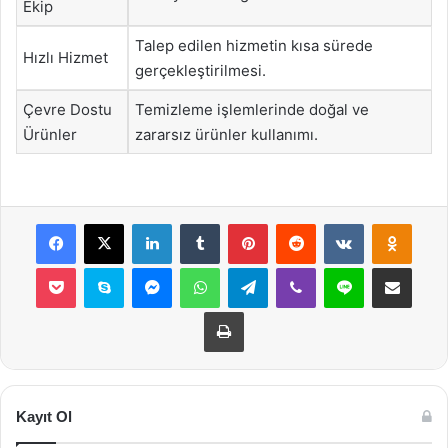
Ekip
Talep edilen hizmetin kısa sürede
Hızlı Hizmet
gerçekleştirilmesi.
Çevre Dostu
Temizleme işlemlerinde doğal ve
Ürünler
zararsız ürünler kullanımı.
Facebook
X
LinkedIn
Tumblr
Pinterest
Reddit
VKontakte
Odnok
Pocket
Skype
Messenger
WhatsApp
Telegram
Viber
Line
E-Posta ile payla
Yazdır
Kayıt Ol