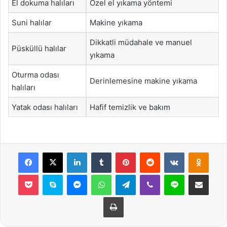
El dokuma halıları
Özel el yıkama yöntemi
Suni halılar
Makine yıkama
Dikkatli müdahale ve manuel
Püsküllü halılar
yıkama
Oturma odası
Derinlemesine makine yıkama
halıları
Yatak odası halıları
Hafif temizlik ve bakım
Facebook
X
LinkedIn
Tumblr
Pinterest
Reddit
VKontakte
Odnok
Pocket
Skype
Messenger
WhatsApp
Telegram
Viber
Line
E-Posta ile payla
Yazdır