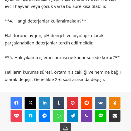
evcil hayvan veya çocuk varsa bu süre kısaltılabilir.
**4. Hangi deterjanlar kullanılmalıdır?**
Halı türüne uygun, pH dengeli ve biyolojik olarak
parçalanabilen deterjanlar tercih edilmelidir.
**5. Halı yıkama işlemi sonrası ne kadar sürede kurur?**
Halıların kuruma süresi, ortamın sıcaklığı ve nemine bağlı
olarak değişir. Genellikle 2-6 saat arasında değişir.
Facebook
X
LinkedIn
Tumblr
Pinterest
Reddit
VKontakte
Odnok
Pocket
Skype
Messenger
WhatsApp
Telegram
Viber
Line
E-Posta ile payla
Yazdır