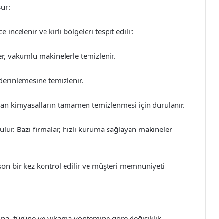
şur:
celenir ve kirli bölgeleri tespit edilir.
er, vakumlu makinelerle temizlenir.
derinlemesine temizlenir.
lan kimyasalların tamamen temizlenmesi için durulanır.
lur. Bazı firmalar, hızlı kuruma sağlayan makineler
 son bir kez kontrol edilir ve müşteri memnuniyeti
tuna, türüne ve yıkama yöntemine göre değişiklik