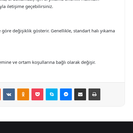
a iletişime geçebilirsiniz.
 göre değişiklik gösterir. Genellikle, standart halı yıkama
mine ve ortam koşullarına bağlı olarak değişir.
st
Reddit
VKontakte
Odnoklassniki
Pocket
Skype
Messenger
E-Posta ile paylaş
Yazdır