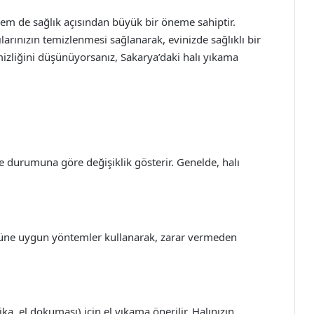
hem de sağlık açısından büyük bir öneme sahiptir.
arınızın temizlenmesi sağlanarak, evinizde sağlıklı bir
emizliğini düşünüyorsanız, Sakarya’daki halı yıkama
e durumuna göre değişiklik gösterir. Genelde, halı
türüne uygun yöntemler kullanarak, zarar vermeden
ika, el dokuması) için el yıkama önerilir. Halınızın