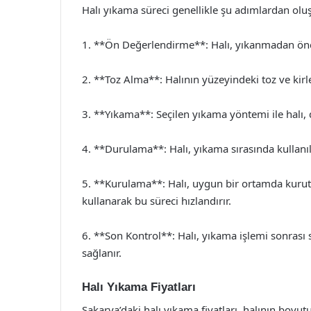
Halı yıkama süreci genellikle şu adımlardan olu
1. **Ön Değerlendirme**: Halı, yıkanmadan önce in
2. **Toz Alma**: Halının yüzeyindeki toz ve kirl
3. **Yıkama**: Seçilen yıkama yöntemi ile halı, 
4. **Durulama**: Halı, yıkama sırasında kullanı
5. **Kurulama**: Halı, uygun bir ortamda kurutu
kullanarak bu süreci hızlandırır.
6. **Son Kontrol**: Halı, yıkama işlemi sonrası
sağlanır.
Halı Yıkama Fiyatları
Sakarya’daki halı yıkama fiyatları, halının boyu