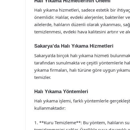
Halı Yıkama Hizmetlerinin Önemi
Halı yıkama hizmetleri, sadece estetik bir ihtiy
önemlidir. Halılar, evdeki alerjenler, bakteriler v
ailelerde, halıların düzenli olarak yıkanması, sağ
temizlenmesi, evdeki hava kalitesini artırır ve alerj
Sakarya’da Halı Yıkama Hizmetleri
Sakarya’da birçok halı yıkama hizmeti bulunmakt
tarafından sunulmakta ve çeşitli yöntemlerle hal
yıkama firmaları, halı türüne göre uygun yıkama
temizler.
Halı Yıkama Yöntemleri
Halı yıkama işlemi, farklı yöntemlerle gerçekleşti
kullanmaktadır:
1. **Kuru Temizleme**: Bu yöntem, halıların su 
temizlenmesini sağlar. Özellikle suya dayanıklı ol