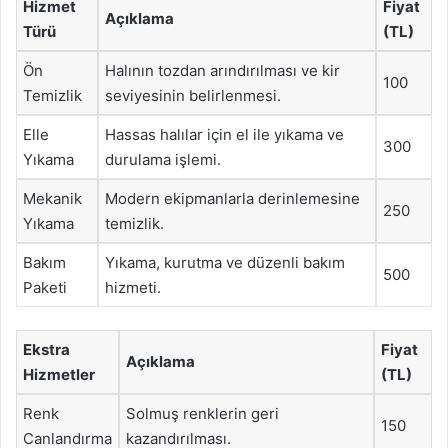
Hizmet
Fiyat
Açıklama
Türü
(TL)
Ön
Halının tozdan arındırılması ve kir
100
Temizlik
seviyesinin belirlenmesi.
Elle
Hassas halılar için el ile yıkama ve
300
Yıkama
durulama işlemi.
Mekanik
Modern ekipmanlarla derinlemesine
250
Yıkama
temizlik.
Bakım
Yıkama, kurutma ve düzenli bakım
500
Paketi
hizmeti.
Ekstra
Fiyat
Açıklama
Hizmetler
(TL)
Renk
Solmuş renklerin geri
150
Canlandırma
kazandırılması.