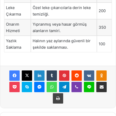
Leke
Özel leke çıkarıcılarla derin leke
200
Çıkarma
temizliği.
Onarım
Yıpranmış veya hasar görmüş
350
Hizmeti
alanların tamiri.
Yazlık
Halının yaz aylarında güvenli bir
100
Saklama
şekilde saklanması.
Facebook
X
LinkedIn
Tumblr
Pinterest
Reddit
VKontakte
Odnok
Pocket
Skype
Messenger
WhatsApp
Telegram
Viber
Line
E-Posta ile payla
Yazdır