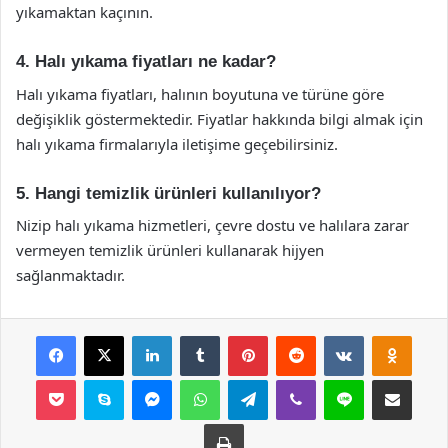
yıkamaktan kaçının.
4. Halı yıkama fiyatları ne kadar?
Halı yıkama fiyatları, halının boyutuna ve türüne göre
değişiklik göstermektedir. Fiyatlar hakkında bilgi almak için
halı yıkama firmalarıyla iletişime geçebilirsiniz.
5. Hangi temizlik ürünleri kullanılıyor?
Nizip halı yıkama hizmetleri, çevre dostu ve halılara zarar
vermeyen temizlik ürünleri kullanarak hijyen
sağlanmaktadır.
Facebook
X
LinkedIn
Tumblr
Pinterest
Reddit
VKontakte
Odnok
Pocket
Skype
Messenger
WhatsApp
Telegram
Viber
Line
E-Posta ile payla
Yazdır