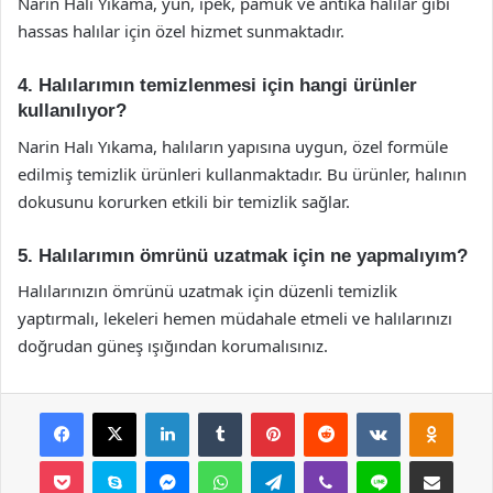
Narin Halı Yıkama, yün, ipek, pamuk ve antika halılar gibi
hassas halılar için özel hizmet sunmaktadır.
4. Halılarımın temizlenmesi için hangi ürünler
kullanılıyor?
Narin Halı Yıkama, halıların yapısına uygun, özel formüle
edilmiş temizlik ürünleri kullanmaktadır. Bu ürünler, halının
dokusunu korurken etkili bir temizlik sağlar.
5. Halılarımın ömrünü uzatmak için ne yapmalıyım?
Halılarınızın ömrünü uzatmak için düzenli temizlik
yaptırmalı, lekeleri hemen müdahale etmeli ve halılarınızı
doğrudan güneş ışığından korumalısınız.
Facebook
X
LinkedIn
Tumblr
Pinterest
Reddit
VKontakte
Odnok
Pocket
Skype
Messenger
WhatsApp
Telegram
Viber
Line
E-Posta ile payla