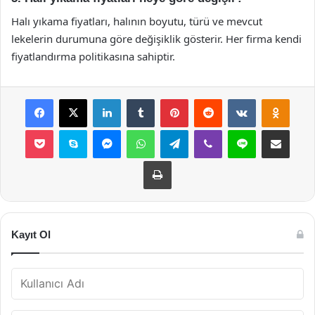
Halı yıkama fiyatları, halının boyutu, türü ve mevcut
lekelerin durumuna göre değişiklik gösterir. Her firma kendi
fiyatlandırma politikasına sahiptir.
Facebook
X
LinkedIn
Tumblr
Pinterest
Reddit
VKontakte
Odnok
Pocket
Skype
Messenger
WhatsApp
Telegram
Viber
Line
E-Posta ile payla
Yazdır
Kayıt Ol