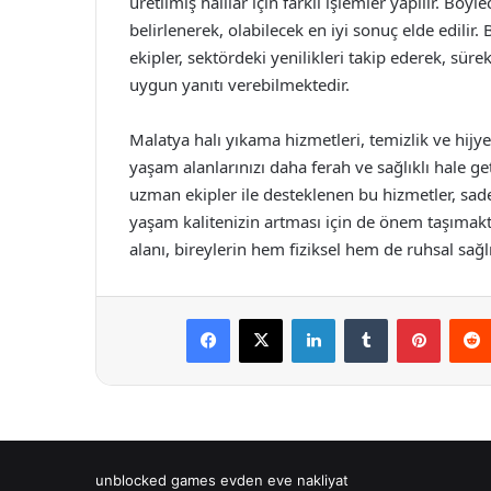
üretilmiş halılar için farklı işlemler yapılır. B
belirlenerek, olabilecek en iyi sonuç elde edilir
ekipler, sektördeki yenilikleri takip ederek, süre
uygun yanıtı verebilmektedir.
Malatya halı yıkama hizmetleri, temizlik ve hijyen
yaşam alanlarınızı daha ferah ve sağlıklı hale g
uzman ekipler ile desteklenen bu hizmetler, sade
yaşam kalitenizin artması için de önem taşımakt
alanı, bireylerin hem fiziksel hem de ruhsal sağlı
Facebook
X
LinkedIn
Tumblr
Pintere
unblocked games
evden eve nakliyat