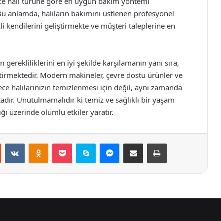
öylece halı türüne göre en uygun bakım yöntemi
. Bu anlamda, halıların bakımını üstlenen profesyonel
kli kendilerini geliştirmekte ve müşteri taleplerine en
 gerekliliklerini en iyi şekilde karşılamanın yanı sıra,
etirmektedir. Modern makineler, çevre dostu ürünler ve
ce halılarınızın temizlenmesi için değil, aynı zamanda
adır. Unutulmamalıdır ki temiz ve sağlıklı bir yaşam
ğı üzerinde olumlu etkiler yaratır.
st
Reddit
VKontakte
Odnoklassniki
Pocket
Skype
Messenger
E-Posta ile paylaş
Yazdır