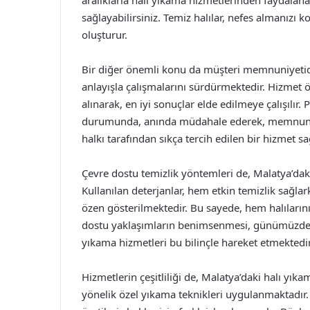
aralıklarla halı yıkama hizmetlerinden faydalan
sağlayabilirsiniz. Temiz halılar, nefes almanızı 
oluşturur.
Bir diğer önemli konu da müşteri memnuniyetidir
anlayışla çalışmalarını sürdürmektedir. Hizmet ö
alınarak, en iyi sonuçlar elde edilmeye çalışılır.
durumunda, anında müdahale ederek, memnuniyet
halkı tarafından sıkça tercih edilen bir hizmet sa
Çevre dostu temizlik yöntemleri de, Malatya’daki
Kullanılan deterjanlar, hem etkin temizlik sağl
özen gösterilmektedir. Bu sayede, hem halıları
dostu yaklaşımların benimsenmesi, günümüzde ar
yıkama hizmetleri bu bilinçle hareket etmektedir
Hizmetlerin çeşitliliği de, Malatya’daki halı yıka
yönelik özel yıkama teknikleri uygulanmaktadır.