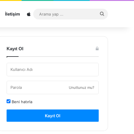
Sitemap
Arama
İletişim
yap
...
Kayıt Ol
Unuttunuz mu?
Beni hatırla
Kayıt Ol