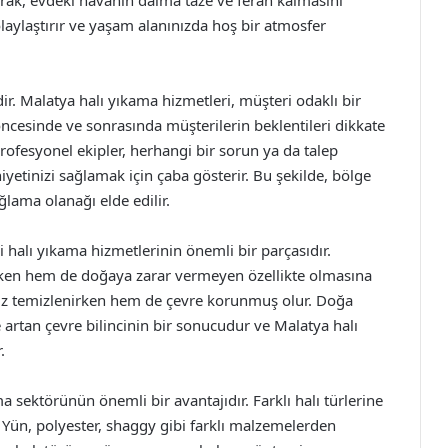
arak, evdeki havanın daima taze ve ferah kalmasını
kolaylaştırır ve yaşam alanınızda hoş bir atmosfer
. Malatya halı yıkama hizmetleri, müşteri odaklı bir
ncesinde ve sonrasında müşterilerin beklentileri dikkate
 Profesyonel ekipler, herhangi bir sorun ya da talep
inizi sağlamak için çaba gösterir. Bu şekilde, bölge
ğlama olanağı elde edilir.
 halı yıkama hizmetlerinin önemli bir parçasıdır.
arken hem de doğaya zarar vermeyen özellikte olmasına
nız temizlenirken hem de çevre korunmuş olur. Doğa
tan çevre bilincinin bir sonucudur ve Malatya halı
.
ma sektörünün önemli bir avantajıdır. Farklı halı türlerine
 Yün, polyester, shaggy gibi farklı malzemelerden