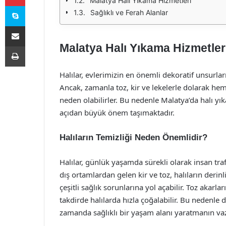
Malatya Halı Yıkama Hizmetleri
Skype
Sağlıklı ve Ferah Alanlar
E-Posta ile paylaş
Malatya Halı Yıkama Hizmetler
Yazdır
Halılar, evlerimizin en önemli dekoratif unsurları
Ancak, zamanla toz, kir ve lekelerle dolarak 
neden olabilirler. Bu nedenle Malatya’da halı y
açıdan büyük önem taşımaktadır.
Halıların Temizliği Neden Önemlidir?
Halılar, günlük yaşamda sürekli olarak insan tra
dış ortamlardan gelen kir ve toz, halıların derinli
çeşitli sağlık sorunlarına yol açabilir. Toz akar
takdirde halılarda hızla çoğalabilir. Bu nedenle d
zamanda sağlıklı bir yaşam alanı yaratmanın va