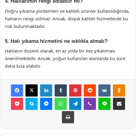
4. Halılarımın rengi solabilir mi?
Doğru yıkama yöntemleri ve kaliteli ürünler kullanıldığında,
halıların rengi solmaz. Ancak, düşük kaliteli hizmetlerde bu
risk bulunmaktadır.
5. Halı yıkama hizmetini ne sıklıkla almalı?
Halıların düzenli olarak, en az yılda bir kez yıkanması
önerilmektedir. Ancak, yoğun kullanılan alanlarda bu süre
daha kısa olabilir.
Facebook
X
LinkedIn
Tumblr
Pinterest
Reddit
VKontakte
Odnok
Pocket
Skype
Messenger
WhatsApp
Telegram
Viber
Line
E-Posta ile payla
Yazdır