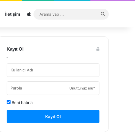
Sitemap
Arama
İletişim
yap
...
Kayıt Ol
Unuttunuz mu?
Beni hatırla
Kayıt Ol