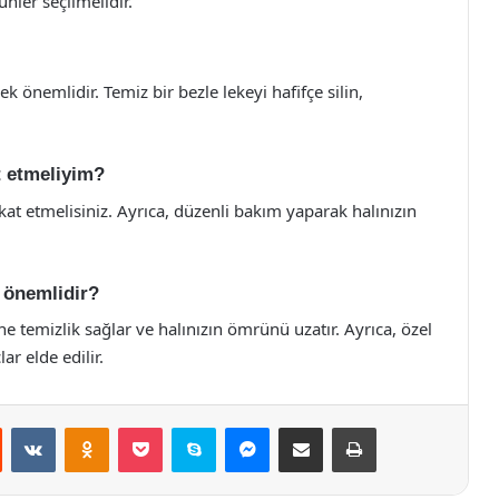
ünler seçilmelidir.
önemlidir. Temiz bir bezle lekeyi hafifçe silin,
t etmeliyim?
at etmelisiniz. Ayrıca, düzenli bakım yaparak halınızın
 önemlidir?
e temizlik sağlar ve halınızın ömrünü uzatır. Ayrıca, özel
r elde edilir.
st
Reddit
VKontakte
Odnoklassniki
Pocket
Skype
Messenger
E-Posta ile paylaş
Yazdır