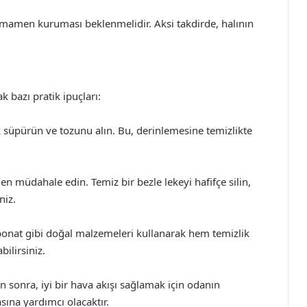
amamen kuruması beklenmelidir. Aksi takdirde, halının
k bazı pratik ipuçları:
k süpürün ve tozunu alın. Bu, derinlemesine temizlikte
 müdahale edin. Temiz bir bezle lekeyi hafifçe silin,
niz.
bonat gibi doğal malzemeleri kullanarak hem temizlik
ilirsiniz.
an sonra, iyi bir hava akışı sağlamak için odanın
sına yardımcı olacaktır.