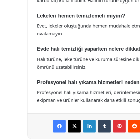
karbonat) kullanılabilir. Halının türüne uygun ür
Lekeleri hemen temizlemeli miyim?
Evet, lekeler oluştuğunda hemen müdahale etmek 
ovalamayın.
Evde halı temizliği yaparken nelere dikka
Halı türüne, leke türüne ve kuruma süresine dikk
ömrünü uzatabilirsiniz.
Profesyonel halı yıkama hizmetleri neden
Profesyonel halı yıkama hizmetleri, derinlemesin
ekipman ve ürünler kullanarak daha etkili sonuçla
Facebook
X
LinkedIn
Tumblr
Pintere