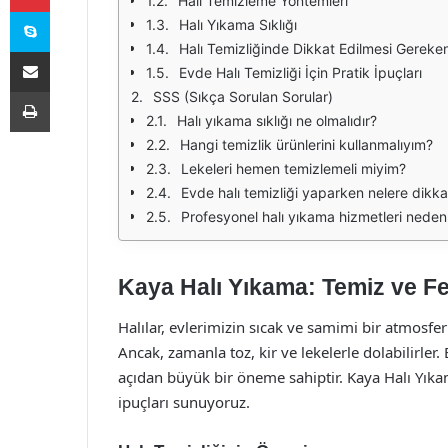
Halı Temizleme Yöntemleri
Skype
Halı Yıkama Sıklığı
Halı Temizliğinde Dikkat Edilmesi Gereken
E-Posta ile paylaş
Evde Halı Temizliği İçin Pratik İpuçları
Yazdır
SSS (Sıkça Sorulan Sorular)
Halı yıkama sıklığı ne olmalıdır?
Hangi temizlik ürünlerini kullanmalıyım?
Lekeleri hemen temizlemeli miyim?
Evde halı temizliği yaparken nelere dikka
Profesyonel halı yıkama hizmetleri neden
Kaya Halı Yıkama: Temiz ve Fer
Halılar, evlerimizin sıcak ve samimi bir atmosfe
Ancak, zamanla toz, kir ve lekelerle dolabilirler
açıdan büyük bir öneme sahiptir. Kaya Halı Yıkam
ipuçları sunuyoruz.