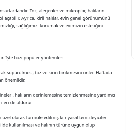
nsurlardandır. Toz, alerjenler ve mikroplar, halıların
 açabilir. Ayrıca, kirli halılar, evin genel görünümünü
emizliği, sağlığımızı korumak ve evimizin estetiğini
ır. İşte bazı popüler yöntemler:
rak süpürülmesi, toz ve kirin birikmesini önler. Haftada
an önemlidir.
eleri, halıların derinlemesine temizlenmesine yardımcı
rileri de öldürür.
in özel olarak formüle edilmiş kimyasal temizleyiciler
şekilde kullanılması ve halının türüne uygun olup