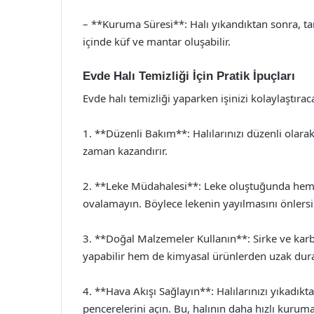
– **Kuruma Süresi**: Halı yıkandıktan sonra, t
içinde küf ve mantar oluşabilir.
Evde Halı Temizliği İçin Pratik İpuçları
Evde halı temizliği yaparken işinizi kolaylaştıraca
1. **Düzenli Bakım**: Halılarınızı düzenli olara
zaman kazandırır.
2. **Leke Müdahalesi**: Leke oluştuğunda hemen
ovalamayın. Böylece lekenin yayılmasını önlersi
3. **Doğal Malzemeler Kullanın**: Sirke ve kar
yapabilir hem de kimyasal ürünlerden uzak durab
4. **Hava Akışı Sağlayın**: Halılarınızı yıkadıkt
pencerelerini açın. Bu, halının daha hızlı kuruma