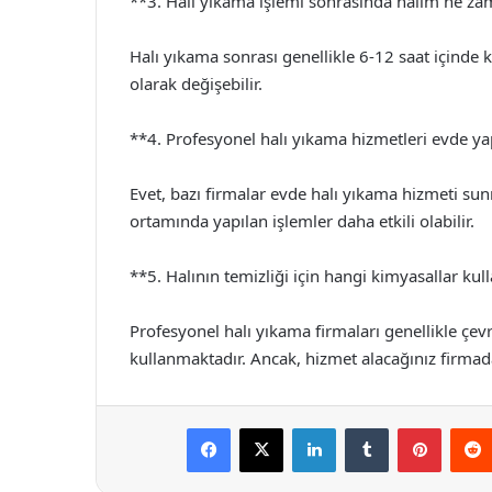
**3. Halı yıkama işlemi sonrasında halım ne za
Halı yıkama sonrası genellikle 6-12 saat içinde 
olarak değişebilir.
**4. Profesyonel halı yıkama hizmetleri evde yap
Evet, bazı firmalar evde halı yıkama hizmeti sun
ortamında yapılan işlemler daha etkili olabilir.
**5. Halının temizliği için hangi kimyasallar kul
Profesyonel halı yıkama firmaları genellikle çev
kullanmaktadır. Ancak, hizmet alacağınız firmad
Facebook
X
LinkedIn
Tumblr
Pintere