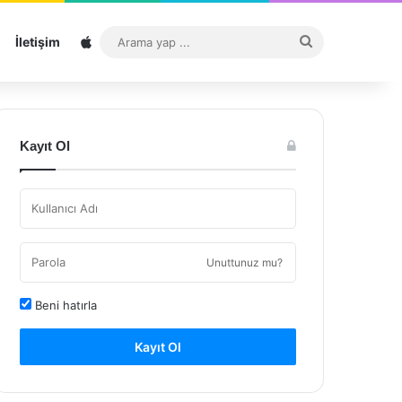
Sitemap
Arama
İletişim
yap
...
Kayıt Ol
Unuttunuz mu?
Beni hatırla
Kayıt Ol