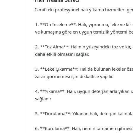
Halı Yıkama Süreci
İzmit’teki profesyonel halı yıkama hizmetleri gen
1. **Ön İnceleme**: Halı, yıpranma, leke ve kir
ve kumaşına göre en uygun temizlik yöntemi beli
2. **Toz Alma**: Halının yüzeyindeki toz ve kir, 
daha etkili olmasını sağlar.
3. **Leke Çıkarma**: Halıda bulunan lekeler özel 
zarar görmemesi için dikkatlice yapılır.
4. **Yıkama**: Halı, uygun deterjanlarla yıkanı
sağlanır.
5. **Durulama**: Yıkanan halı, deterjan kalıntıla
6. **Kurulama**: Halı, nemin tamamen gitmesi i