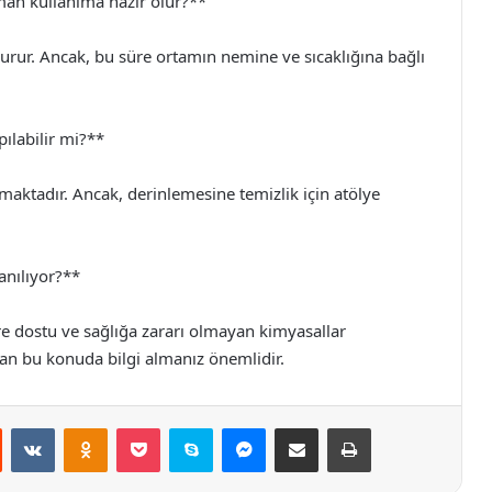
man kullanıma hazır olur?**
kurur. Ancak, bu süre ortamın nemine ve sıcaklığına bağlı
ılabilir mi?**
maktadır. Ancak, derinlemesine temizlik için atölye
lanılıyor?**
re dostu ve sağlığa zararı olmayan kimyasallar
an bu konuda bilgi almanız önemlidir.
st
Reddit
VKontakte
Odnoklassniki
Pocket
Skype
Messenger
E-Posta ile paylaş
Yazdır