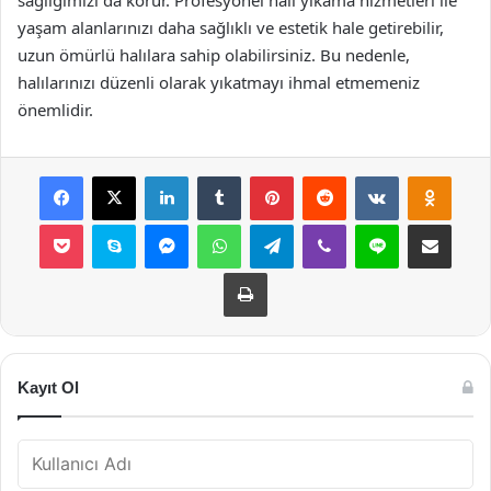
sağlığımızı da korur. Profesyonel halı yıkama hizmetleri ile
yaşam alanlarınızı daha sağlıklı ve estetik hale getirebilir,
uzun ömürlü halılara sahip olabilirsiniz. Bu nedenle,
halılarınızı düzenli olarak yıkatmayı ihmal etmemeniz
önemlidir.
Facebook
X
LinkedIn
Tumblr
Pinterest
Reddit
VKontakte
Odnok
Pocket
Skype
Messenger
WhatsApp
Telegram
Viber
Line
E-Posta ile payla
Yazdır
Kayıt Ol