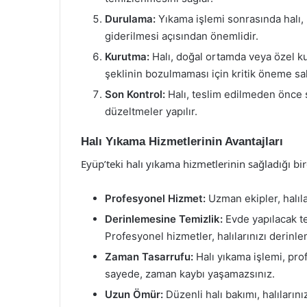
Durulama:
Yıkama işlemi sonrasında halı, b
giderilmesi açısından önemlidir.
Kurutma:
Halı, doğal ortamda veya özel ku
şeklinin bozulmaması için kritik öneme sah
Son Kontrol:
Halı, teslim edilmeden önce s
düzeltmeler yapılır.
Halı Yıkama Hizmetlerinin Avantajları
Eyüp’teki halı yıkama hizmetlerinin sağladığı b
Profesyonel Hizmet:
Uzman ekipler, halıla
Derinlemesine Temizlik:
Evde yapılacak tem
Profesyonel hizmetler, halılarınızı derinl
Zaman Tasarrufu:
Halı yıkama işlemi, prof
sayede, zaman kaybı yaşamazsınız.
Uzun Ömür:
Düzenli halı bakımı, halıların