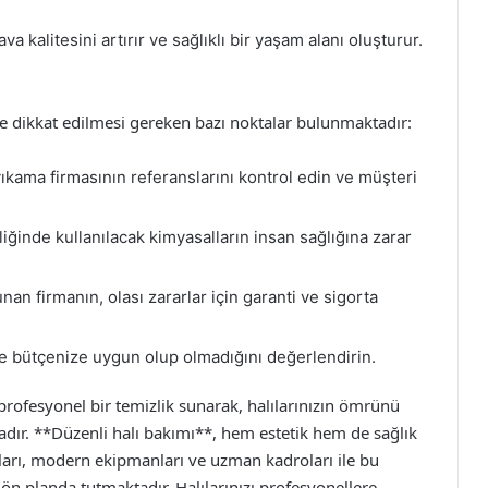
va kalitesini artırır ve sağlıklı bir yaşam alanı oluşturur.
 dikkat edilmesi gereken bazı noktalar bulunmaktadır:
yıkama firmasının referanslarını kontrol edin ve müşteri
liğinde kullanılacak kimyasalların insan sağlığına zarar
an firmanın, olası zararlar için garanti ve sigorta
ve bütçenize uygun olup olmadığını değerlendirin.
 profesyonel bir temizlik sunarak, halılarınızın ömrünü
adır. **Düzenli halı bakımı**, hem estetik hem de sağlık
aları, modern ekipmanları ve uzman kadroları ile bu
ön planda tutmaktadır. Halılarınızı profesyonellere