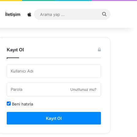
Sitemap
Arama
İletişim
yap
...
Kayıt Ol
Unuttunuz mu?
Beni hatırla
Kayıt Ol