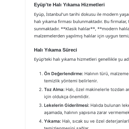
Eyüp’te Halı Yıkama Hizmetleri
Eyüp, İstanbul’un tarihi dokusu ile modern yaşam
halı yıkama firması bulunmaktadır. Bu firmalar, fa
sunmaktadır. **Klasik halılar**, **modern halılar
malzemelerden yapılmış halılar için uygun temi
Halı Yıkama Süreci
Eyüp’teki halı yıkama hizmetleri genellikle şu ad
Ön Değerlendirme:
Halının türü, malzem
temizlik yöntemi belirlenir.
Toz Alma:
Halı, özel makinelerle tozdan ar
için oldukça önemlidir.
Lekelerin Giderilmesi:
Halıda bulunan leke
aşamada, halının yapısına zarar vermemek i
Yıkama:
Halı, sıcak su ve özel deterjanlar
temizlenmesini sağlar.