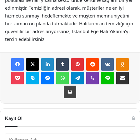
politikası ile halı yıkama sektöründe kendine sağlam bir yer
edinmiştir. Temizliğin adresi olarak, müşterilerine en iyi
hizmeti sunmayı hedeflemekte ve müşteri memnuniyetini
her zaman ön planda tutmaktadır. Halılarınızın temizliği için
güvenilir bir adres arıyorsanız, İstanbul Ege Halı Yıkama’yı
tercih edebilirsiniz.
Facebook
X
LinkedIn
Tumblr
Pinterest
Reddit
VKontakte
Odnok
Pocket
Skype
Messenger
WhatsApp
Telegram
Viber
Line
E-Posta ile payla
Yazdır
Kayıt Ol