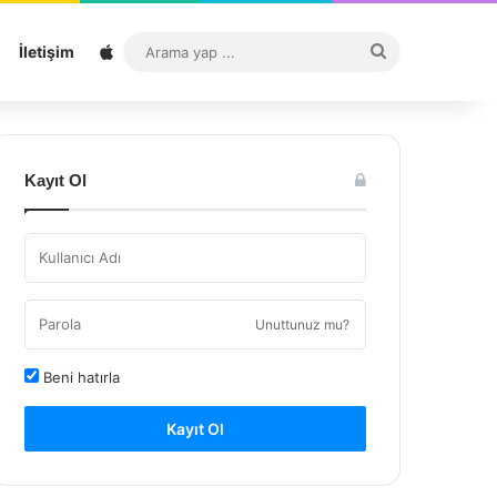
Sitemap
Arama
İletişim
yap
...
Kayıt Ol
Unuttunuz mu?
Beni hatırla
Kayıt Ol