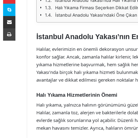
İstanbul Anadolu Yakası'nda Halı Yıkama 
Skype
Halı Yıkama Firması Seçerken Dikkat Edi
İstanbul Anadolu Yakası'ndaki Öne Çıkan 
E-Posta ile paylaş
Yazdır
İstanbul Anadolu Yakası’nın En
Halılar, evlerimizin en önemli dekorasyon unsu
konfor sağlar. Ancak, zamanla halılar kirlenir, le
yıkama hizmetlerine başvurmak, hem sağlık hem
Yakası’nda birçok halı yıkama hizmeti bulunmakt
avantajlar ve dikkat edilmesi gereken noktalar h
Halı Yıkama Hizmetlerinin Önemi
Halı yıkama, yalnızca halının görünümünü güzel
Halılar, zamanla toz, alerjen ve bakterilerle dola
evlerde sağlık sorunlarına yol açabilir. Düzenli 
mekan havasını temizler. Ayrıca, halıların ömrünü