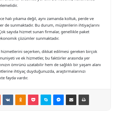
lemelidir.
ece halı yıkama değil, aynı zamanda koltuk, perde ve
tler de sunmaktadır. Bu durum, müşterilerin ihtiyaçlarını
. Çok sayıda hizmet sunan firmalar, genellikle paket
e ekonomik çözümler sunmaktadır.
 hizmetlerini seçerken, dikkat edilmesi gereken birçok
nuniyeti ve ek hizmetler, bu faktörler arasında yer
ınızın ömrünü uzatabilir hem de sağlıklı bir yaşam alanı
etlerine ihtiyaç duyduğunuzda, araştırmalarınızı
e fayda vardır.
st
Reddit
VKontakte
Odnoklassniki
Pocket
Skype
Messenger
E-Posta ile paylaş
Yazdır