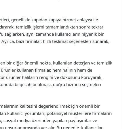
leri, genellikle kapıdan kapıya hizmet anlayışı ile
aldırarak, temizlik işlemi tamamlandıktan sonra tekrar
u sağlarken, aynı zamanda kullanıcıların hijyenik bir
Ayrıca, bazı firmalar, hızlı teslimat seçenekleri sunarak,
n bir diğer önemli nokta, kullanılan deterjan ve temizlik
u ürünler kullanan firmalar, hem halının hem de
 tür ürünler halıların rengini ve dokusunu koruyarak,
konuda bilgi sahibi olması, doğru hizmeti seçmeleri
rmalarının kalitesini değerlendirmek için önemli bir
alan kullanıcı yorumları, potansiyel müşterilere firmaların
ıca, sosyal medya üzerinden yapılan paylaşımlar ve
an unsurlar arasında yer alır. Bu nedenle, kullanıcılar,