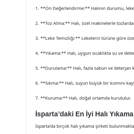
1. **Ön Değerlendirme:** Halının durumu, lekeler
2. **Toz Alma:** Halı, özel makinelerle tozlardan 
3. **Leke Temizliği:** Lekelerin türüne göre özel
4. **Yıkama:** Halı, uygun sıcaklıkta su ve deterj
5. **Durulama:** Halı, fazla sabun ve deterjan kal
6. **Sıkma:** Halı, suyun büyük bir kısmını kaybe
7. **Kuruma:** Halı, doğal ortamda kurutulur.
İsparta’daki En İyi Halı Yıkama 
İsparta’da birçok halı yıkama şirketi bulunmaktadı