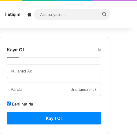
Sitemap
Arama
İletişim
yap
...
Kayıt Ol
Unuttunuz mu?
Beni hatırla
Kayıt Ol