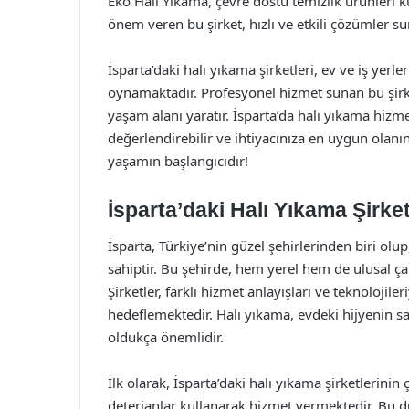
Eko Halı Yıkama, çevre dostu temizlik ürünleri
önem veren bu şirket, hızlı ve etkili çözümler su
İsparta’daki halı yıkama şirketleri, ev ve iş yerler
oynamaktadır. Profesyonel hizmet sunan bu şirke
yaşam alanı yaratır. İsparta’da halı yıkama hizm
değerlendirebilir ve ihtiyacınıza en uygun olanını
yaşamın başlangıcıdır!
İsparta’daki Halı Yıkama Şirket
İsparta, Türkiye’nin güzel şehirlerinden biri olu
sahiptir. Bu şehirde, hem yerel hem de ulusal çap
Şirketler, farklı hizmet anlayışları ve teknolojil
hedeflemektedir. Halı yıkama, evdeki hijyenin s
oldukça önemlidir.
İlk olarak, İsparta’daki halı yıkama şirketlerin
deterjanlar kullanarak hizmet vermektedir. Bu 