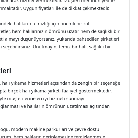
 kullanarak hizmet vermektedir. Müşteri memnuniyetine
nmaktadır. Uygun fiyatları ile de dikkat çekmektedir.
indeki halıların temizliği için önemli bir rol
tler, hem halılarınızın ömrünü uzatır hem de sağlıklı bir
eti almayı düşünüyorsanız, yukarıda bahsedilen şirketleri
 seçebilirsiniz. Unutmayın, temiz bir halı, sağlıklı bir
leri
p, halı yıkama hizmetleri açısından da zengin bir seçeneğe
ta birçok halı yıkama şirketi faaliyet göstermektedir.
eriyle müşterilerine en iyi hizmeti sunmayı
ağlanması ve halıların ömrünün uzatılması açısından
in çoğu, modern makine parkurları ve çevre dostu
durum, hem halıların derinlemesine temizlenmesini