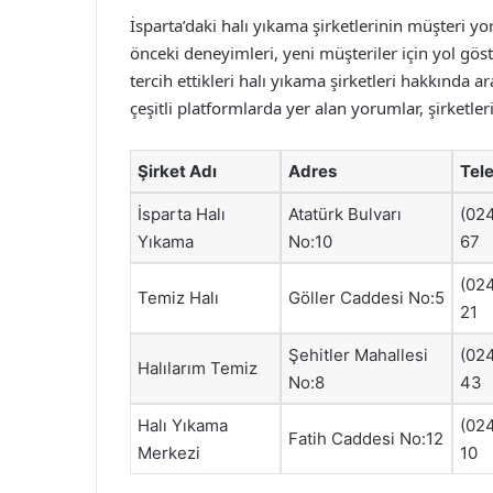
İsparta’daki halı yıkama şirketlerinin müşteri yo
önceki deneyimleri, yeni müşteriler için yol göst
tercih ettikleri halı yıkama şirketleri hakkında
çeşitli platformlarda yer alan yorumlar, şirketler
Şirket Adı
Adres
Tel
İsparta Halı
Atatürk Bulvarı
(02
Yıkama
No:10
67
(02
Temiz Halı
Göller Caddesi No:5
21
Şehitler Mahallesi
(02
Halılarım Temiz
No:8
43
Halı Yıkama
(02
Fatih Caddesi No:12
Merkezi
10