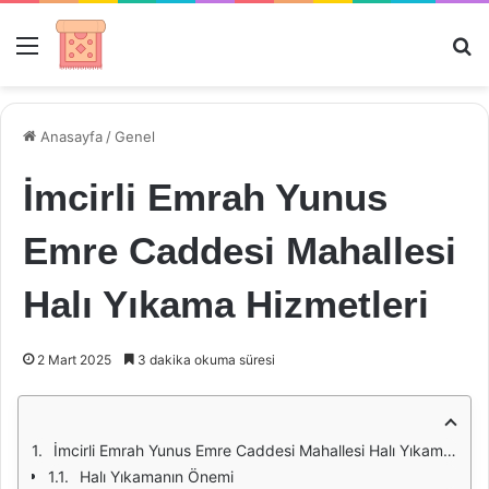
Menü
Ar
Anasayfa
/
Genel
İmcirli Emrah Yunus
Emre Caddesi Mahallesi
Halı Yıkama Hizmetleri
2 Mart 2025
3 dakika okuma süresi
İmcirli Emrah Yunus Emre Caddesi Mahallesi Halı Yıkama Hizmetleri
Halı Yıkamanın Önemi