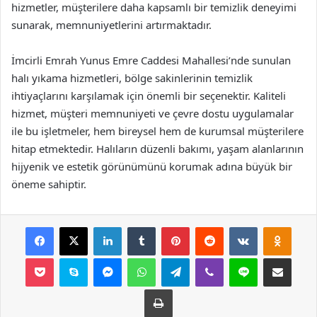
hizmetler, müşterilere daha kapsamlı bir temizlik deneyimi
sunarak, memnuniyetlerini artırmaktadır.
İmcirli Emrah Yunus Emre Caddesi Mahallesi’nde sunulan
halı yıkama hizmetleri, bölge sakinlerinin temizlik
ihtiyaçlarını karşılamak için önemli bir seçenektir. Kaliteli
hizmet, müşteri memnuniyeti ve çevre dostu uygulamalar
ile bu işletmeler, hem bireysel hem de kurumsal müşterilere
hitap etmektedir. Halıların düzenli bakımı, yaşam alanlarının
hijyenik ve estetik görünümünü korumak adına büyük bir
öneme sahiptir.
Facebook
X
LinkedIn
Tumblr
Pinterest
Reddit
VKontakte
Odnok
Pocket
Skype
Messenger
WhatsApp
Telegram
Viber
Line
E-Posta ile payla
Yazdır