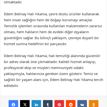
olmaktadır.
İldem Belinay Halı Yıkama, çevre dostu ürünler kullanarak
hem insan sağlığını hem de doğayı korumayı amaçlar.
Temizlik işlemleri sırasında kullanılan malzemelerin zararsız
olması, hem halıların hem de evdeki diğer eşyaların
güvenliğini sağlar. Bu bilinçli yaklaşım, çevreye duyarlı bir
hizmet sunma hedefinin bir parçasıdır.
İldem Belinay Halı Yıkama, halı temizliği alanında güvenilir
bir adres olarak öne çıkmaktadır. Kaliteli hizmet anlayışı,
profesyonel ekip ve müşteri memnuniyeti odaklı
yaklaşımıyla, halılarınıza gereken özeni gösterir. Temiz ve
sağlıklı bir yaşam alanı için, İldem Belinay Halı Yıkama tercih
edilebilir.
Facebook
X
LinkedIn
Tumblr
Pinterest
Reddit
VKontakte
Odnok