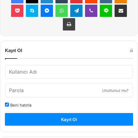
Pocket
Skype
Messenger
WhatsApp
Telegram
Viber
Line
E-Posta ile payla
Yazdır
Kayıt Ol
Unuttunuz mu?
Beni hatırla
Kayıt Ol