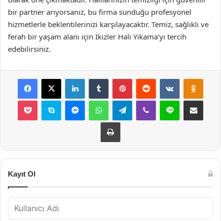
bir partner arıyorsanız, bu firma sunduğu profesyonel
hizmetlerle beklentilerinizi karşılayacaktır. Temiz, sağlıklı ve
ferah bir yaşam alanı için İkizler Halı Yıkama’yı tercih
edebilirsiniz.
Facebook
X
LinkedIn
Tumblr
Pinterest
Reddit
VKontakte
Odnok
Pocket
Skype
Messenger
WhatsApp
Telegram
Viber
Line
E-Posta ile payla
Yazdır
Kayıt Ol