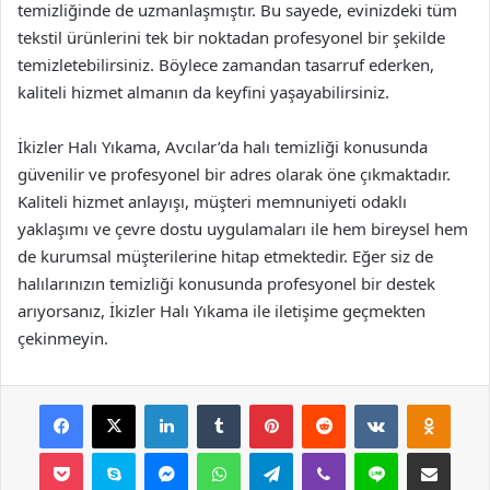
temizliğinde de uzmanlaşmıştır. Bu sayede, evinizdeki tüm
tekstil ürünlerini tek bir noktadan profesyonel bir şekilde
temizletebilirsiniz. Böylece zamandan tasarruf ederken,
kaliteli hizmet almanın da keyfini yaşayabilirsiniz.
İkizler Halı Yıkama, Avcılar’da halı temizliği konusunda
güvenilir ve profesyonel bir adres olarak öne çıkmaktadır.
Kaliteli hizmet anlayışı, müşteri memnuniyeti odaklı
yaklaşımı ve çevre dostu uygulamaları ile hem bireysel hem
de kurumsal müşterilerine hitap etmektedir. Eğer siz de
halılarınızın temizliği konusunda profesyonel bir destek
arıyorsanız, İkizler Halı Yıkama ile iletişime geçmekten
çekinmeyin.
Facebook
X
LinkedIn
Tumblr
Pinterest
Reddit
VKontakte
Odnok
Pocket
Skype
Messenger
WhatsApp
Telegram
Viber
Line
E-Posta ile payla