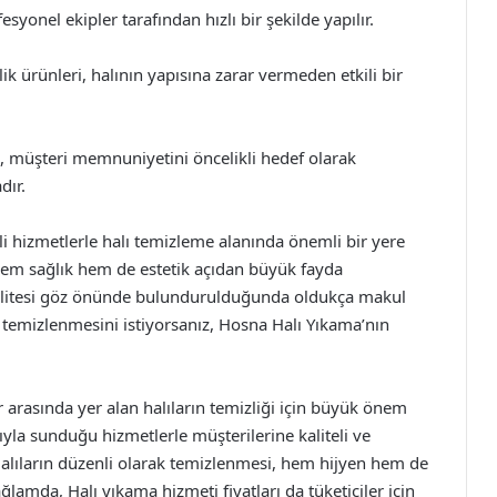
yonel ekipler tarafından hızlı bir şekilde yapılır.
lik ürünleri, halının yapısına zarar vermeden etkili bir
 müşteri memnuniyetini öncelikli hedef olarak
dır.
i hizmetlerle halı temizleme alanında önemli bir yere
 hem sağlık hem de estetik açıdan büyük fayda
 kalitesi göz önünde bulundurulduğunda oldukça makul
ın temizlenmesini istiyorsanız, Hosna Halı Yıkama’nın
r arasında yer alan halıların temizliği için büyük önem
ıyla sunduğu hizmetlerle müşterilerine kaliteli ve
alıların düzenli olarak temizlenmesi, hem hijyen hem de
lamda, Halı yıkama hizmeti fiyatları da tüketiciler için