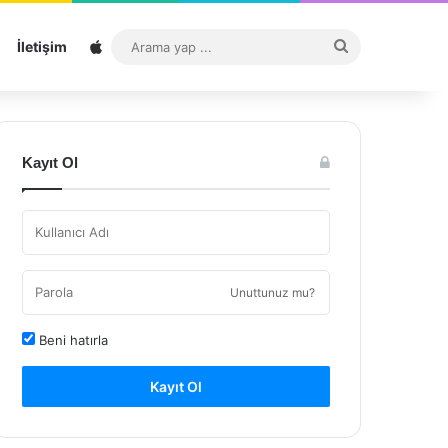
Sitemap
Arama
İletişim
yap
...
Kayıt Ol
Unuttunuz mu?
Beni hatırla
Kayıt Ol