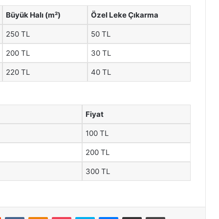
Büyük Halı (m²)
Özel Leke Çıkarma
250 TL
50 TL
200 TL
30 TL
220 TL
40 TL
Fiyat
100 TL
200 TL
300 TL
st
Reddit
VKontakte
Odnoklassniki
Pocket
Skype
Messenger
E-Posta ile paylaş
Yazdır