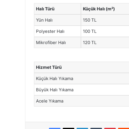
Halı Türü
Küçük Halı (m²)
Yün Halı
150 TL
Polyester Halı
100 TL
Mikrofiber Halı
120 TL
Hizmet Türü
Küçük Halı Yıkama
Büyük Halı Yıkama
Acele Yıkama
Facebook
X
LinkedIn
Tumblr
Pintere