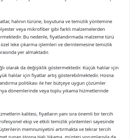
tlar, halının türüne, boyutuna ve temizlik yöntemine
olyester veya mikrofiber gibi farklı malzemelerden
östermektedir. Bu nedenle, fiyatlandırmada malzeme türü
 özel leke çıkarma işlemleri ve derinlemesine temizlik
 arasında yer almaktadır.
ğlı olarak da değişiklik göstermektedir. Küçük halılar için
ük halılar için fiyatlar artış gösterebilmektedir. Hosna
andırma politikası ile her bütçeye uygun çözümler
panya dönemlerinde veya toplu yıkama hizmetlerinde
etlerin kalitesi, fiyatların yanı sıra önemli bir tercih
rofesyonel ekip ve etkili temizlik yöntemleri sayesinde
müşterilerin memnuniyetini artırmakta ve tekrar tercih
izmet sunan Hosna Halı Yıkama, müşteri yorumlarıyla da