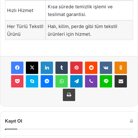
Kısa sürede temizlik işlemi ve
Hızlı Hizmet
teslimat garantisi.
Her Türlü Tekstil
Halı, kilim, perde gibi tüm tekstil
Ürünü
ürünleri için hizmet.
Facebook
X
LinkedIn
Tumblr
Pinterest
Reddit
VKontakte
Odnok
Pocket
Skype
Messenger
WhatsApp
Telegram
Viber
Line
E-Posta ile payla
Yazdır
Kayıt Ol