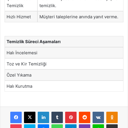
Temizlik
temizlik.
Hızlı Hizmet
Müşteri taleplerine anında yanıt verme.
Temizlik Süreci Aşamaları
Halı İncelemesi
Toz ve Kir Temizliği
Özel Yıkama
Halı Kurutma
Facebook
X
LinkedIn
Tumblr
Pinterest
Reddit
VKontakte
Odnok
Pocket
Skype
Messenger
WhatsApp
Telegram
Viber
Line
E-Posta ile payla