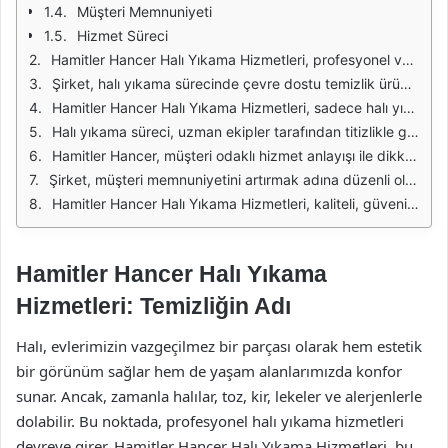
Müşteri Memnuniyeti
Hizmet Süreci
Hamitler Hancer Halı Yıkama Hizmetleri, profesyonel ve güvenilir bir temizlik hizmeti sunarak, müşterilerinin halılarını en iyi şekilde korumayı amaçlamaktadır. Halıların düzenli olarak temizlenmesi, hem estetik açıdan hem de hijyen açısından büyük önem taşır. Bu nedenle, kaliteli halı yıkama hizmetleri almak, ev sahipleri için gereklidir. Hamitler Hancer, halıların türüne ve dokusuna göre özel temizlik yöntemleri kullanarak, her türlü lekenin etkili bir şekilde çıkmasını sağlar.
Şirket, halı yıkama sürecinde çevre dostu temizlik ürünleri kullanmayı tercih ederek, hem halıların ömrünü uzatmakta hem de sağlıklı bir yaşam alanı yaratmaktadır. Müşteriler, halılarının yıkanması sırasında zararlı kimyasalların kullanılmadığını bilerek gönül rahatlığı ile hizmet alabilirler. Hamitler Hancer, müşteri memnuniyetini ön planda tutarak, her türlü talebe yanıt verebilecek bir yapıya sahiptir.
Hamitler Hancer Halı Yıkama Hizmetleri, sadece halı yıkama ile sınırlı değildir. Şirket, aynı zamanda koltuk yıkama, döşeme temizliği ve diğer yüzeylerin bakımını da üstlenmektedir. Bu sayede, ev veya ofis ortamlarındaki tüm tekstil ürünlerinin temizliği tek bir çatı altında sağlanmış olur. Bu çeşitlilik, müşterilere büyük bir kolaylık sunar ve zaman tasarrufu sağlar.
Halı yıkama süreci, uzman ekipler tarafından titizlikle gerçekleştirilir. İlk olarak, halının detaylı bir şekilde incelenmesi yapılır ve uygun yıkama yöntemi belirlenir. Ardından, halının tozları ve kirleri profesyonel makinelerle temizlenir. Son adımda ise halı, özel yatırımlarla yıkanarak, derinlemesine bir temizlik sağlanır. Bu aşamalar, halıların kalitesini artırırken, uzun ömürlü olmalarını da garanti eder.
Hamitler Hancer, müşteri odaklı hizmet anlayışı ile dikkat çekmektedir. Müşteriler, istedikleri zaman hizmet talebinde bulunabilir ve hızlı bir geri dönüş alabilirler. Ayrıca, şirketin sunduğu hizmetlerin fiyatları da oldukça rekabetçidir. Kaliteyi uygun fiyatlarla bir araya getiren Hamitler Hancer, sektördeki en iyi seçeneklerden biri olarak öne çıkmaktadır.
Şirket, müşteri memnuniyetini artırmak adına düzenli olarak geri bildirim toplamaktadır. Bu geri bildirimler, hizmet kalitesini sürekli olarak iyileştirmek için kullanılmakta ve müşteri beklentilerine uygun yenilikler yapılmaktadır. Hamitler Hancer, halı yıkama sektöründe kendini sürekli geliştiren bir firma olma hedefi taşımaktadır.
Hamitler Hancer Halı Yıkama Hizmetleri, kaliteli, güvenilir ve çevre dostu bir hizmet anlayışı ile halıların ve diğer tekstil ürünlerinin temizliğinde öncü bir rol oynamaktadır. Müşteri memnuniyeti, profesyonellik ve yenilikçilik, şirketin temel değerleri arasında yer almaktadır. Bu nedenle, temizliğe önem veren bireyler için Hamitler Hancer, tercih edilecek en doğru adrestir.
Hamitler Hancer Halı Yıkama
Hizmetleri: Temizliğin Adı
Halı, evlerimizin vazgeçilmez bir parçası olarak hem estetik
bir görünüm sağlar hem de yaşam alanlarımızda konfor
sunar. Ancak, zamanla halılar, toz, kir, lekeler ve alerjenlerle
dolabilir. Bu noktada, profesyonel halı yıkama hizmetleri
devreye girer. Hamitler Hancer Halı Yıkama Hizmetleri, bu