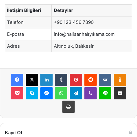
İletişim Bilgileri
Detaylar
Telefon
+90 123 456 7890
E-posta
info@halisanhalıyıkama.com
Adres
Altınoluk, Balıkesir
Facebook
X
LinkedIn
Tumblr
Pinterest
Reddit
VKontakte
Odnok
Pocket
Skype
Messenger
WhatsApp
Telegram
Viber
Line
E-Posta ile payla
Yazdır
Kayıt Ol