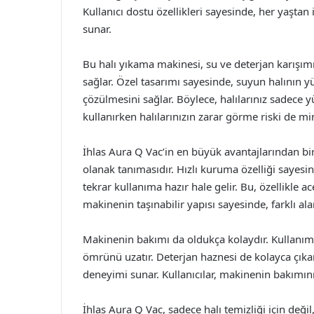
Kullanıcı dostu özellikleri sayesinde, her yaştan
sunar.
Bu halı yıkama makinesi, su ve deterjan karışım
sağlar. Özel tasarımı sayesinde, suyun halının yü
çözülmesini sağlar. Böylece, halılarınız sadece 
kullanırken halılarınızın zarar görme riski de min
İhlas Aura Q Vac’in en büyük avantajlarından biri, 
olanak tanımasıdır. Hızlı kuruma özelliği sayesi
tekrar kullanıma hazır hale gelir. Bu, özellikle ac
makinenin taşınabilir yapısı sayesinde, farklı alan
Makinenin bakımı da oldukça kolaydır. Kullanım
ömrünü uzatır. Deterjan haznesi de kolayca çıkarı
deneyimi sunar. Kullanıcılar, makinenin bakımını
İhlas Aura Q Vac, sadece halı temizliği için değ