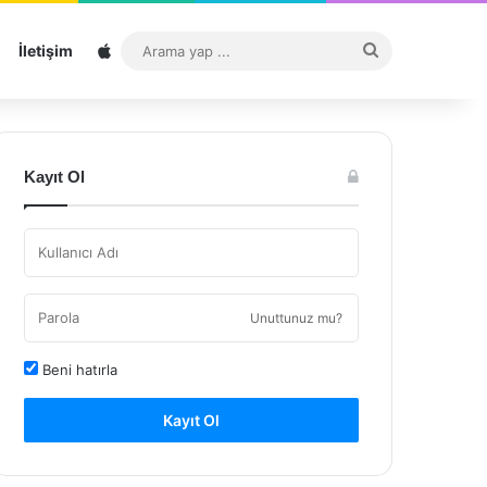
Sitemap
Arama
İletişim
yap
...
Kayıt Ol
Unuttunuz mu?
Beni hatırla
Kayıt Ol