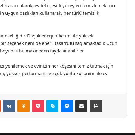
izlik aracı olarak, evdeki çeşitli yüzeyleri temizlemek için
çin uygun başlıkları kullanarak, her türlü temizlik
ir özelliğidir. Düşük enerji tüketimi ile yüksek
ir seçenek hem de enerji tasarrufu sağlamaktadır. Uzun
r boyunca bu makineden faydalanabilirler.
ızı yenilemek ve evinizin her köşesini temiz tutmak için
mı, yüksek performansı ve çok yönlü kullanımı ile ev
st
Reddit
VKontakte
Odnoklassniki
Pocket
Skype
Messenger
E-Posta ile paylaş
Yazdır