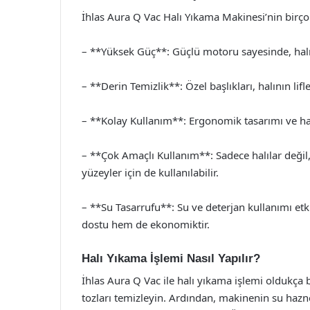
İhlas Aura Q Vac Halı Yıkama Makinesi’nin birçok
– **Yüksek Güç**: Güçlü motoru sayesinde, halılar
– **Derin Temizlik**: Özel başlıkları, halının lif
– **Kolay Kullanım**: Ergonomik tasarımı ve hafi
– **Çok Amaçlı Kullanım**: Sadece halılar deği
yüzeyler için de kullanılabilir.
– **Su Tasarrufu**: Su ve deterjan kullanımı etk
dostu hem de ekonomiktir.
Halı Yıkama İşlemi Nasıl Yapılır?
İhlas Aura Q Vac ile halı yıkama işlemi oldukça ba
tozları temizleyin. Ardından, makinenin su hazn