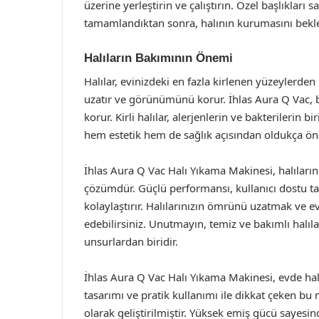
üzerine yerleştirin ve çalıştırın. Özel başlıkları s
tamamlandıktan sonra, halının kurumasını bekl
Halıların Bakımının Önemi
Halılar, evinizdeki en fazla kirlenen yüzeylerden
uzatır ve görünümünü korur. İhlas Aura Q Vac, b
korur. Kirli halılar, alerjenlerin ve bakterilerin 
hem estetik hem de sağlık açısından oldukça ön
İhlas Aura Q Vac Halı Yıkama Makinesi, halılar
çözümdür. Güçlü performansı, kullanıcı dostu ta
kolaylaştırır. Halılarınızın ömrünü uzatmak ve e
edebilirsiniz. Unutmayın, temiz ve bakımlı halıla
unsurlardan biridir.
İhlas Aura Q Vac Halı Yıkama Makinesi, evde halı
tasarımı ve pratik kullanımı ile dikkat çeken bu 
olarak geliştirilmiştir. Yüksek emiş gücü sayesinde,