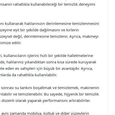
 insanın rahatlıkla kullanabileceği bir temizlik deneyimi
ını kullanarak halılarınızın derinlemesine temizlenmesini
zeyine eşit bir şekilde dağılmasını ve kirlerin
yüzeysel değil, derinlemesine temizlenir. Ayrıca, makineyi
imize edilir.
kullanıcıların işlerini hızlı bir şekilde halletmelerine
nde, halılarınız yıkandıktan sonra kısa sürede kuruyarak
ele eden ev sahipleri için büyük bir avantajdır. Ayrıca,
larda da rahatlıkla kullanılabilir.
 sonrası su tankını boşaltmak ve temizlemek, makinenin
labilir ve temizlenebilir. Bu sayede, hijyenik bir temizlik
 düzenli olarak yaparak performansını artırabilirler.
il, aynı zamanda mobilya, koltuk ve diğer yüzeylerin