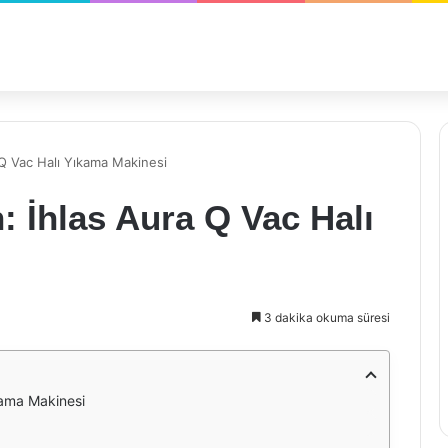
a Q Vac Halı Yıkama Makinesi
n: İhlas Aura Q Vac Halı
3 dakika okuma süresi
ıkama Makinesi