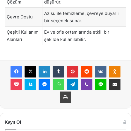
Çözüm
düşürür.
Az su ile temizleme, çevreye duyarlı
Çevre Dostu
bir seçenek sunar.
Çeşitli Kullanım
Ev ve ofis ortamlarında etkili bir
Alanları
şekilde kullanılabilir.
Facebook
X
LinkedIn
Tumblr
Pinterest
Reddit
VKontakte
Odnok
Pocket
Skype
Messenger
WhatsApp
Telegram
Viber
Line
E-Posta ile payla
Yazdır
Kayıt Ol