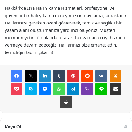
Hakkâri’de Isra Halı Yıkama Hizmetleri, profesyonel ve
güvenilir bir halı yıkama deneyimi sunmayı amaçlamaktadır.
Halılarınıza gereken özeni göstererek, temiz ve sağlıklı bir
yaşam alanı oluşturmanıza yardımcı oluyoruz. Müşteri
memnuniyetini ön planda tutarak, her zaman en iyi hizmeti
vermeye devam edeceğiz. Halılarınızı bize emanet edin,
temizliğin tadını çıkarın!
Facebook
X
LinkedIn
Tumblr
Pinterest
Reddit
VKontakte
Odnok
Pocket
Skype
Messenger
WhatsApp
Telegram
Viber
Line
E-Posta ile payla
Yazdır
Kayıt Ol