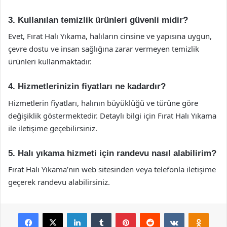
3. Kullanılan temizlik ürünleri güvenli midir?
Evet, Fırat Halı Yıkama, halıların cinsine ve yapısına uygun,
çevre dostu ve insan sağlığına zarar vermeyen temizlik
ürünleri kullanmaktadır.
4. Hizmetlerinizin fiyatları ne kadardır?
Hizmetlerin fiyatları, halının büyüklüğü ve türüne göre
değişiklik göstermektedir. Detaylı bilgi için Fırat Halı Yıkama
ile iletişime geçebilirsiniz.
5. Halı yıkama hizmeti için randevu nasıl alabilirim?
Fırat Halı Yıkama’nın web sitesinden veya telefonla iletişime
geçerek randevu alabilirsiniz.
Facebook
X
LinkedIn
Tumblr
Pinterest
Reddit
VKontakte
Odnok