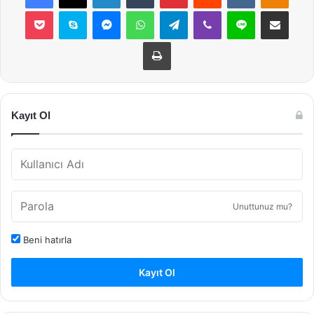
Pocket
Skype
Messenger
WhatsApp
Telegram
Viber
Line
E-Posta ile payla
Yazdır
Kayıt Ol
Unuttunuz mu?
Beni hatırla
Kayıt Ol