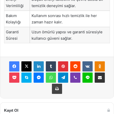
Verimliliği
temizlik deneyimi sağlar.
Bakım
Kullanım sonrası hızlı temizlik ile her
Kolaylığı
zaman hazır kalır.
Garanti
Uzun ömürlü yapısı ve garanti süresiyle
Süresi
kullanıcı güveni sağlar.
Facebook
X
LinkedIn
Tumblr
Pinterest
Reddit
VKontakte
Odnok
Pocket
Skype
Messenger
WhatsApp
Telegram
Viber
Line
E-Posta ile payla
Yazdır
Kayıt Ol