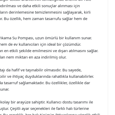
ndırılması ve daha etkili sonuçlar alınması için
ıların derinlemesine temizlenmesini sağlayarak, kirli
ır. Bu özellik, hem zaman tasarrufu sağlar hem de
ı Yıkama Su Pompası, uzun ömürlü bir kullanım sunar.
em de ev kullanıcıları için ideal bir çözümdür.
en etkili şekilde emilmesini ve dışarı atılmasını sağlar.
lan nem miktarı en aza indirilmiş olur.
jı da hafif ve taşınabilir olmasıdır. Bu sayede,
ilir ve ihtiyaç duyduklarında rahatlıkla kullanabilirler.
asarruf sağlamaktadır. Bu özellikler, özellikle dar
sunar.
olay bir arayüze sahiptir. Kullanıcı dostu tasarımı ile
tur. Çeşitli ayar seçenekleri ile farklı halı türlerine
 esneklik, her halı türünün ihtiyaçlarına yönelik etkili