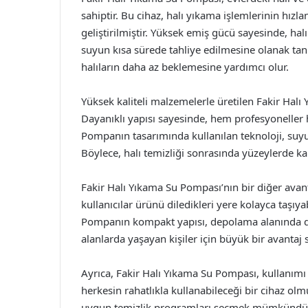
sahiptir. Bu cihaz, halı yıkama işlemlerinin hızla
geliştirilmiştir. Yüksek emiş gücü sayesinde, hal
suyun kısa sürede tahliye edilmesine olanak tan
halıların daha az beklemesine yardımcı olur.
Yüksek kaliteli malzemelerle üretilen Fakir Hal
Dayanıklı yapısı sayesinde, hem profesyoneller h
Pompanın tasarımında kullanılan teknoloji, suyun 
Böylece, halı temizliği sonrasında yüzeylerde ka
Fakir Halı Yıkama Su Pompası’nın bir diğer avanta
kullanıcılar ürünü diledikleri yere kolayca taşıyab
Pompanın kompakt yapısı, depolama alanında da t
alanlarda yaşayan kişiler için büyük bir avantaj 
Ayrıca, Fakir Halı Yıkama Su Pompası, kullanımı k
herkesin rahatlıkla kullanabileceği bir cihaz olmuş
uygun temizlik programları seçmek mümkündür. Bu