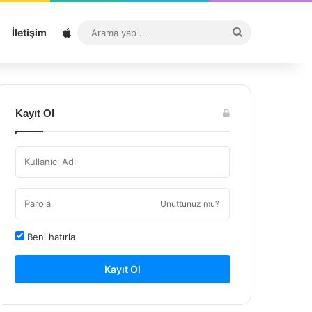
Sitemap
Arama
İletişim
yap
...
Kayıt Ol
Unuttunuz mu?
Beni hatırla
Kayıt Ol