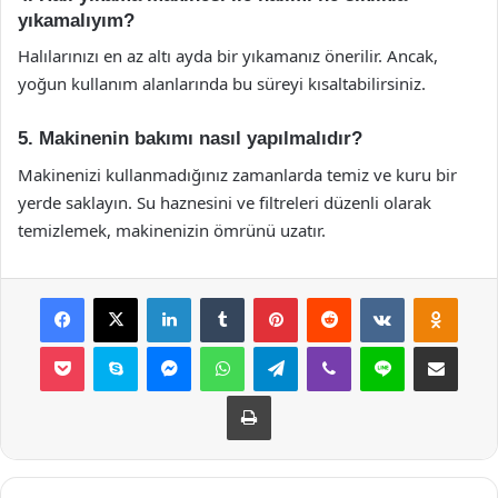
yıkamalıyım?
Halılarınızı en az altı ayda bir yıkamanız önerilir. Ancak,
yoğun kullanım alanlarında bu süreyi kısaltabilirsiniz.
5. Makinenin bakımı nasıl yapılmalıdır?
Makinenizi kullanmadığınız zamanlarda temiz ve kuru bir
yerde saklayın. Su haznesini ve filtreleri düzenli olarak
temizlemek, makinenizin ömrünü uzatır.
Facebook
X
LinkedIn
Tumblr
Pinterest
Reddit
VKontakte
Odnok
Pocket
Skype
Messenger
WhatsApp
Telegram
Viber
Line
E-Posta ile payla
Yazdır