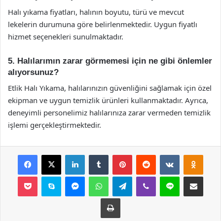
Halı yıkama fiyatları, halının boyutu, türü ve mevcut
lekelerin durumuna göre belirlenmektedir. Uygun fiyatlı
hizmet seçenekleri sunulmaktadır.
5. Halılarımın zarar görmemesi için ne gibi önlemler
alıyorsunuz?
Etlik Halı Yıkama, halılarınızın güvenliğini sağlamak için özel
ekipman ve uygun temizlik ürünleri kullanmaktadır. Ayrıca,
deneyimli personelimiz halılarınıza zarar vermeden temizlik
işlemi gerçekleştirmektedir.
Facebook
X
LinkedIn
Tumblr
Pinterest
Reddit
VKontakte
Odnok
Pocket
Skype
Messenger
WhatsApp
Telegram
Viber
Line
E-Posta ile payla
Yazdır