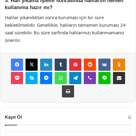
5. Halı yıkama işlemi sonrasında halılarım hemen
kullanıma hazır mı?
Halılar yıkandıktan sonra kuruması için bir süre
bekletilmelidir. Genellikle, halıların tamamen kuruması 24
saat sürebilir. Bu süre zarfında halılarınızı kullanmamanız
önerilir.
Facebook
X
LinkedIn
Tumblr
Pinterest
Reddit
VKontakte
Odnok
Pocket
Skype
Messenger
WhatsApp
Telegram
Viber
Line
E-Posta ile payla
Yazdır
Kayıt Ol