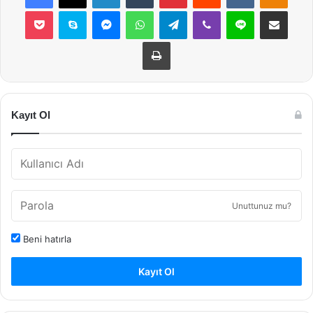
Pocket
Skype
Messenger
WhatsApp
Telegram
Viber
Line
E-Posta ile payla
Yazdır
Kayıt Ol
Unuttunuz mu?
Beni hatırla
Kayıt Ol