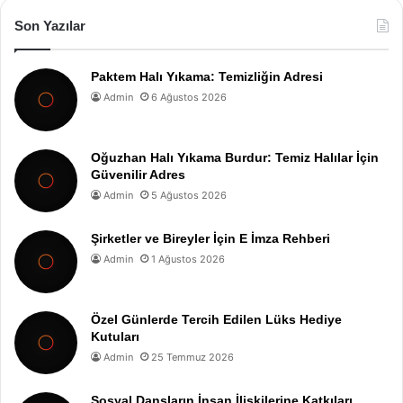
Son Yazılar
Paktem Halı Yıkama: Temizliğin Adresi
Admin
6 Ağustos 2026
Oğuzhan Halı Yıkama Burdur: Temiz Halılar İçin
Güvenilir Adres
Admin
5 Ağustos 2026
Şirketler ve Bireyler İçin E İmza Rehberi
Admin
1 Ağustos 2026
Özel Günlerde Tercih Edilen Lüks Hediye
Kutuları
Admin
25 Temmuz 2026
Sosyal Dansların İnsan İlişkilerine Katkıları