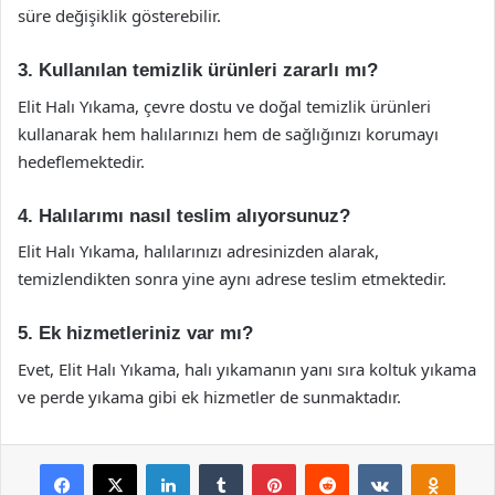
süre değişiklik gösterebilir.
3. Kullanılan temizlik ürünleri zararlı mı?
Elit Halı Yıkama, çevre dostu ve doğal temizlik ürünleri
kullanarak hem halılarınızı hem de sağlığınızı korumayı
hedeflemektedir.
4. Halılarımı nasıl teslim alıyorsunuz?
Elit Halı Yıkama, halılarınızı adresinizden alarak,
temizlendikten sonra yine aynı adrese teslim etmektedir.
5. Ek hizmetleriniz var mı?
Evet, Elit Halı Yıkama, halı yıkamanın yanı sıra koltuk yıkama
ve perde yıkama gibi ek hizmetler de sunmaktadır.
Facebook
X
LinkedIn
Tumblr
Pinterest
Reddit
VKontakte
Odnok