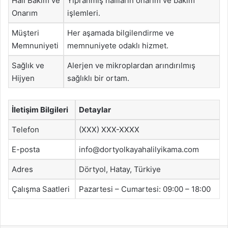
Halı Bakım ve
Yıpranmış halıların onarım ve bakım
Onarım
işlemleri.
Müşteri
Her aşamada bilgilendirme ve
Memnuniyeti
memnuniyete odaklı hizmet.
Sağlık ve
Alerjen ve mikroplardan arındırılmış
Hijyen
sağlıklı bir ortam.
İletişim Bilgileri
Detaylar
Telefon
(XXX) XXX-XXXX
E-posta
info@dortyolkayahalilyikama.com
Adres
Dörtyol, Hatay, Türkiye
Çalışma Saatleri
Pazartesi – Cumartesi: 09:00 – 18:00