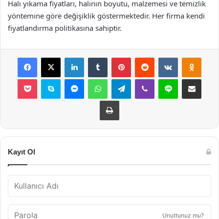
Halı yıkama fiyatları, halının boyutu, malzemesi ve temizlik
yöntemine göre değişiklik göstermektedir. Her firma kendi
fiyatlandırma politikasına sahiptir.
Facebook
X
LinkedIn
Tumblr
Pinterest
Reddit
VKontakte
Odnok
Pocket
Skype
Messenger
WhatsApp
Telegram
Viber
Line
E-Posta ile payla
Yazdır
Kayıt Ol
Unuttunuz mu?