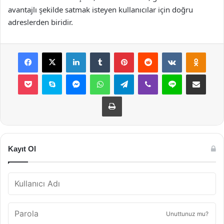
avantajlı şekilde satmak isteyen kullanıcılar için doğru
adreslerden biridir.
Facebook
X
LinkedIn
Tumblr
Pinterest
Reddit
VKontakte
Odnok
Pocket
Skype
Messenger
WhatsApp
Telegram
Viber
Line
E-Posta ile payla
Yazdır
Kayıt Ol
Unuttunuz mu?