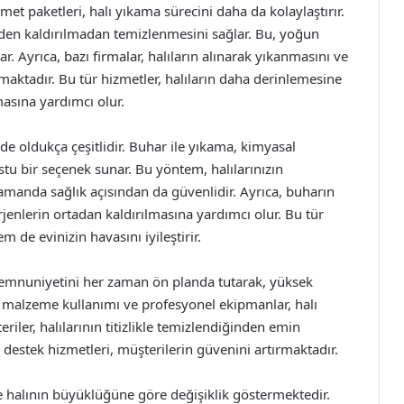
met paketleri, halı yıkama sürecini daha da kolaylaştırır.
inden kaldırılmadan temizlenmesini sağlar. Bu, yoğun
. Ayrıca, bazı firmalar, halıların alınarak yıkanmasını ve
aktadır. Bu tür hizmetler, halıların daha derinlemesine
masına yardımcı olur.
e oldukça çeşitlidir. Buhar ile yıkama, kimyasal
tu bir seçenek sunar. Bu yöntem, halılarınızın
manda sağlık açısından da güvenlidir. Ayrıca, buharın
erjenlerin ortadan kaldırılmasına yardımcı olur. Bu tür
 de evinizin havasını iyileştirir.
 memnuniyetini her zaman ön planda tutarak, yüksek
li malzeme kullanımı ve profesyonel ekipmanlar, halı
ler, halılarının titizlikle temizlendiğinden emin
ve destek hizmetleri, müşterilerin güvenini artırmaktadır.
ve halının büyüklüğüne göre değişiklik göstermektedir.