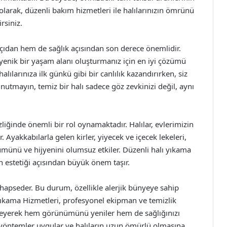
 olarak, düzenli bakım hizmetleri ile halılarınızın ömrünü
rsiniz.
 açıdan hem de sağlık açısından son derece önemlidir.
jyenik bir yaşam alanı oluşturmanız için en iyi çözümü
lılarınıza ilk günkü gibi bir canlılık kazandırırken, siz
 Unutmayın, temiz bir halı sadece göz zevkinizi değil, aynı
liğinde önemli bir rol oynamaktadır. Halılar, evlerimizin
. Ayakkabılarla gelen kirler, yiyecek ve içecek lekeleri,
nümünü ve hijyenini olumsuz etkiler. Düzenli halı yıkama
n estetiği açısından büyük önem taşır.
ri hapseder. Bu durum, özellikle alerjik bünyeye sahip
ı Yıkama Hizmetleri, profesyonel ekipman ve temizlik
izleyerek hem görünümünü yeniler hem de sağlığınızı
el yöntemler uygular ve halıların uzun ömürlü olmasına