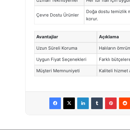
Uzman Teknisyenler
Her tür halı için uygu
Doğa dostu temizlik m
Çevre Dostu Ürünler
korur.
Avantajlar
Açıklama
Uzun Süreli Koruma
Halıların ömrün
Uygun Fiyat Seçenekleri
Farklı bütçeler
Müşteri Memnuniyeti
Kaliteli hizmet 
Facebook
X
LinkedIn
Tumblr
Pintere