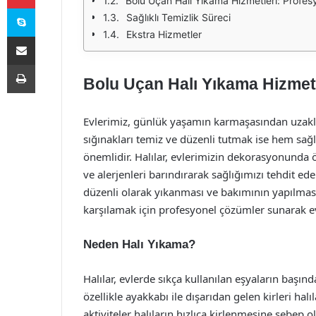
Bolu Uçan Halı Yıkama Hizmetleri: Profesy
Skype
Sağlıklı Temizlik Süreci
Ekstra Hizmetler
E-Posta ile paylaş
Yazdır
Bolu Uçan Halı Yıkama Hizmetle
Evlerimiz, günlük yaşamın karmaşasından uzakla
sığınakları temiz ve düzenli tutmak ise hem sağ
önemlidir. Halılar, evlerimizin dekorasyonunda ö
ve alerjenleri barındırarak sağlığımızı tehdit ede
düzenli olarak yıkanması ve bakımının yapılması 
karşılamak için profesyonel çözümler sunarak ev
Neden Halı Yıkama?
Halılar, evlerde sıkça kullanılan eşyaların başın
özellikle ayakkabı ile dışarıdan gelen kirleri halıl
aktiviteler halıların hızlıca kirlenmesine sebep