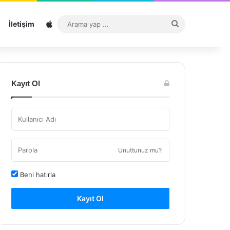
Sitemap
Arama
İletişim
yap
...
Kayıt Ol
Unuttunuz mu?
Beni hatırla
Kayıt Ol