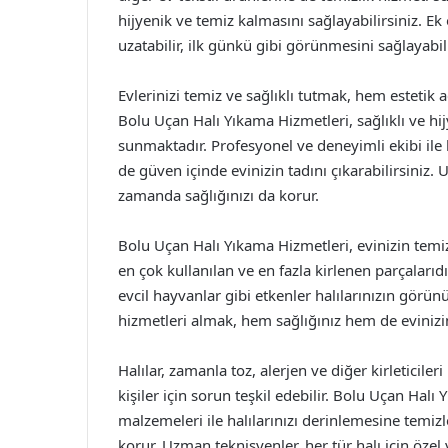
hijyenik ve temiz kalmasını sağlayabilirsiniz. Ek
uzatabilir, ilk günkü gibi görünmesini sağlayabili
Evlerinizi temiz ve sağlıklı tutmak, hem estetik
Bolu Uçan Halı Yıkama Hizmetleri, sağlıklı ve hi
sunmaktadır. Profesyonel ve deneyimli ekibi ile ha
de güven içinde evinizin tadını çıkarabilirsiniz.
zamanda sağlığınızı da korur.
Bolu Uçan Halı Yıkama Hizmetleri, evinizin temiz
en çok kullanılan ve en fazla kirlenen parçalarıdır
evcil hayvanlar gibi etkenler halılarınızın görü
hizmetleri almak, hem sağlığınız hem de evinizi
Halılar, zamanla toz, alerjen ve diğer kirleticile
kişiler için sorun teşkil edebilir. Bolu Uçan Hal
malzemeleri ile halılarınızı derinlemesine tem
korur. Uzman teknisyenler, her tür halı için öz