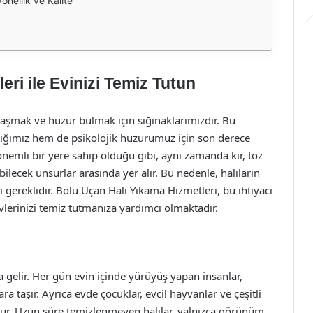
onellik ve Kalite
ri ile Evinizi Temiz Tutun
şmak ve huzur bulmak için sığınaklarımızdır. Bu
lığımız hem de psikolojik huzurumuz için son derece
nemli bir yere sahip olduğu gibi, aynı zamanda kir, toz
bilecek unsurlar arasında yer alır. Bu nedenle, halıların
gereklidir. Bolu Uçan Halı Yıkama Hizmetleri, bu ihtiyacı
lerinizi temiz tutmanıza yardımcı olmaktadır.
da gelir. Her gün evin içinde yürüyüş yapan insanlar,
ara taşır. Ayrıca evde çocuklar, evcil hayvanlar ve çeşitli
 olur. Uzun süre temizlenmeyen halılar, yalnızca görünüm