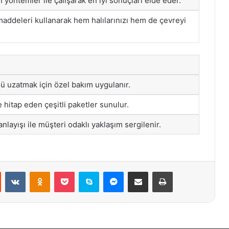
n yöntemler ile çalışarak en iyi sonuçları elde eder.
addeleri kullanarak hem halılarınızı hem de çevreyi
ü uzatmak için özel bakım uygulanır.
e hitap eden çeşitli paketler sunulur.
anlayışı ile müşteri odaklı yaklaşım sergilenir.
st
Reddit
VKontakte
Odnoklassniki
Pocket
Skype
Messenger
E-Posta ile paylaş
Yazdır