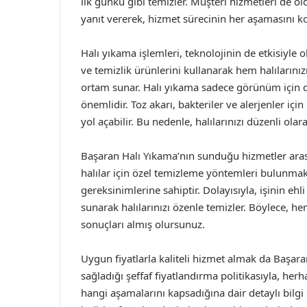
ilk günkü gibi temizler. Müşteri hizmetleri de ol
yanıt vererek, hizmet sürecinin her aşamasını kol
Halı yıkama işlemleri, teknolojinin de etkisiyle
ve temizlik ürünlerini kullanarak hem halılarını
ortam sunar. Halı yıkama sadece görünüm için d
önemlidir. Toz akarı, bakteriler ve alerjenler için
yol açabilir. Bu nedenle, halılarınızı düzenli ola
Başaran Halı Yıkama’nın sunduğu hizmetler arasında
halılar için özel temizleme yöntemleri bulunmakta
gereksinimlerine sahiptir. Dolayısıyla, işinin eh
sunarak halılarınızı özenle temizler. Böylece, 
sonuçları almış olursunuz.
Uygun fiyatlarla kaliteli hizmet almak da Başara
sağladığı şeffaf fiyatlandırma politikasıyla, her
hangi aşamalarını kapsadığına dair detaylı bil