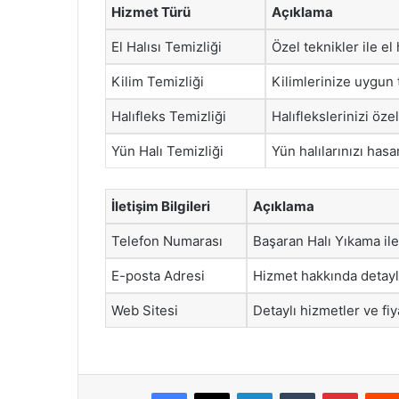
Hizmet Türü
Açıklama
El Halısı Temizliği
Özel teknikler ile el
Kilim Temizliği
Kilimlerinize uygun 
Halıfleks Temizliği
Halıflekslerinizi öz
Yün Halı Temizliği
Yün halılarınızı has
İletişim Bilgileri
Açıklama
Telefon Numarası
Başaran Halı Yıkama ile
E-posta Adresi
Hizmet hakkında detaylı 
Web Sitesi
Detaylı hizmetler ve fiy
Facebook
X
LinkedIn
Tumblr
Pintere