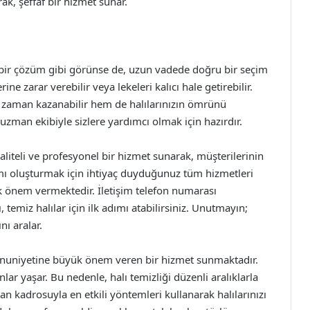
ak, şeffaf bir hizmet sunar.
k bir çözüm gibi görünse de, uzun vadede doğru bir seçim
ine zarar verebilir veya lekeleri kalıcı hale getirebilir.
m zaman kazanabilir hem de halılarınızın ömrünü
uzman ekibiyle sizlere yardımcı olmak için hazırdır.
liteli ve profesyonel bir hizmet sunarak, müşterilerinin
tamı oluşturmak için ihtiyaç duyduğunuz tüm hizmetleri
önem vermektedir. İletişim telefon numarası
lı, temiz halılar için ilk adımı atabilirsiniz. Unutmayın;
nı aralar.
nuniyetine büyük önem veren bir hizmet sunmaktadır.
nlar yaşar. Bu nedenle, halı temizliği düzenli aralıklarla
n kadrosuyla en etkili yöntemleri kullanarak halılarınızı