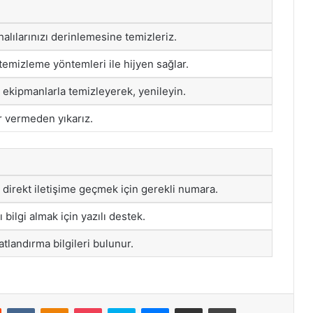
 halılarınızı derinlemesine temizleriz.
temizleme yöntemleri ile hijyen sağlar.
el ekipmanlarla temizleyerek, yenileyin.
ar vermeden yıkarız.
 direkt iletişime geçmek için gerekli numara.
bilgi almak için yazılı destek.
atlandırma bilgileri bulunur.
st
Reddit
VKontakte
Odnoklassniki
Pocket
Skype
Messenger
E-Posta ile paylaş
Yazdır