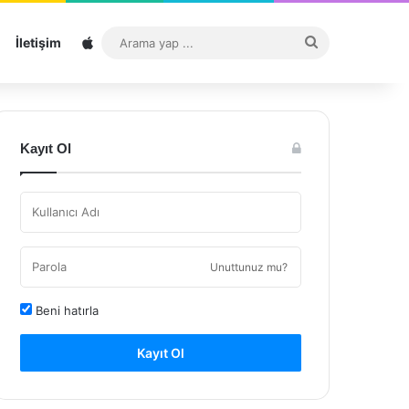
Sitemap
Arama
İletişim
yap
...
Kayıt Ol
Unuttunuz mu?
Beni hatırla
Kayıt Ol