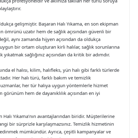
dukça profesyoneldir ve aklınıza takılan her türlü soruya
aylaştırır.
 oldukça gelişmiştir. Başaran Halı Yıkama, en son ekipman
zın ömrünü uzatır hem de sağlık açısından güvenli bir
eğil, aynı zamanda hijyen açısından da oldukça
 uygun bir ortam oluşturan kirli halılar, sağlık sorunlarına
rak yıkatmak sağlığınız açısından da kritik bir adımdır.
 el halısı, kilim, halıfleks, yün halı gibi farklı türlerde
dır. Her halı türü, farklı bakım ve temizlik
li uzmanlar, her tür halıya uygun yöntemlerle hizmet
hem görünüm hem de dayanıklılık açısından en iyi
n Halı Yıkama’nın avantajlarından biridir. Müşterilerine
hangi bir sürprizle karşılaşmazsınız. Temizlik hizmetinin
gi edinmek mümkündür. Ayrıca, çeşitli kampanyalar ve