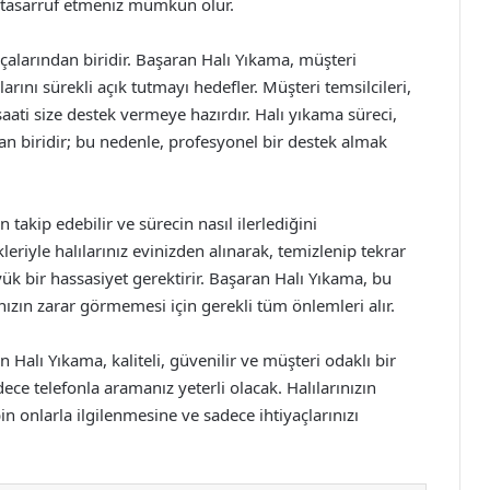
en tasarruf etmeniz mümkün olur.
rçalarından biridir. Başaran Halı Yıkama, müşteri
rını sürekli açık tutmayı hedefler. Müşteri temsilcileri,
saati size destek vermeye hazırdır. Halı yıkama süreci,
dan biridir; bu nedenle, profesyonel bir destek almak
 takip edebilir ve sürecin nasıl ilerlediğini
leriyle halılarınız evinizden alınarak, temizlenip tekrar
üyük bir hassasiyet gerektirir. Başaran Halı Yıkama, bu
ınızın zarar görmemesi için gerekli tüm önlemleri alır.
 Halı Yıkama, kaliteli, güvenilir ve müşteri odaklı bir
e telefonla aramanız yeterli olacak. Halılarınızın
in onlarla ilgilenmesine ve sadece ihtiyaçlarınızı