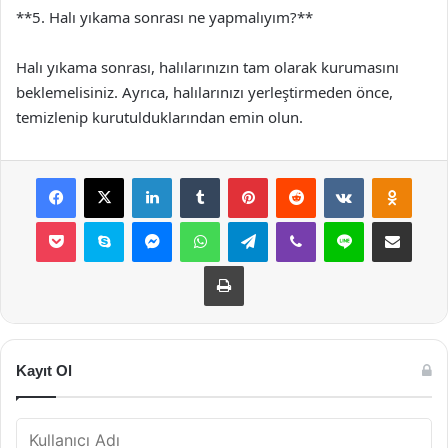
**5. Halı yıkama sonrası ne yapmalıyım?**
Halı yıkama sonrası, halılarınızın tam olarak kurumasını
beklemelisiniz. Ayrıca, halılarınızı yerleştirmeden önce,
temizlenip kurutulduklarından emin olun.
Facebook
X
LinkedIn
Tumblr
Pinterest
Reddit
VKontakte
Odnok
Pocket
Skype
Messenger
WhatsApp
Telegram
Viber
Line
E-Posta ile payla
Yazdır
Kayıt Ol