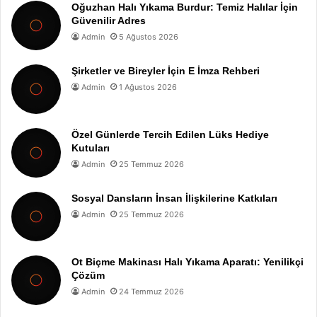
Oğuzhan Halı Yıkama Burdur: Temiz Halılar İçin
Güvenilir Adres
Admin
5 Ağustos 2026
Şirketler ve Bireyler İçin E İmza Rehberi
Admin
1 Ağustos 2026
Özel Günlerde Tercih Edilen Lüks Hediye
Kutuları
Admin
25 Temmuz 2026
Sosyal Dansların İnsan İlişkilerine Katkıları
Admin
25 Temmuz 2026
Ot Biçme Makinası Halı Yıkama Aparatı: Yenilikçi
Çözüm
Admin
24 Temmuz 2026