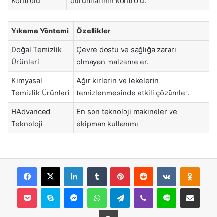
Kontrolü
durumlarının kontrolü.
Yıkama Yöntemi
Özellikler
Doğal Temizlik
Çevre dostu ve sağlığa zararı
Ürünleri
olmayan malzemeler.
Kimyasal
Ağır kirlerin ve lekelerin
Temizlik Ürünleri
temizlenmesinde etkili çözümler.
HAdvanced
En son teknoloji makineler ve
Teknoloji
ekipman kullanımı.
Facebook
X
LinkedIn
Tumblr
Pinterest
Reddit
VKontakte
Odnok
Pocket
Skype
Messenger
WhatsApp
Telegram
Viber
Line
E-Posta ile payla
Yazdır