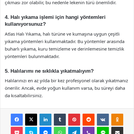
çıkması zor olabilir, bu nedenle lekenin türü önemlidir.
4. Halı yıkama işlemi için hangi yöntemleri
kullanıyorsunuz?
Atlas Halı Yıkama, halı türüne ve kumaşına uygun çeşitli
yıkama yöntemleri kullanmaktadır. Bu yöntemler arasında
buharlı yıkama, kuru temizleme ve derinlemesine temizlik
yöntemleri bulunmaktadır.
5. Halılarımı ne sıklıkla yıkatmalıyım?
Halılarınızı en az yılda bir kez profesyonel olarak yıkatmanız
önerilir. Ancak, evde yoğun kullanım varsa, bu süreyi daha
da kısaltabilirsiniz.
Facebook
X
LinkedIn
Tumblr
Pinterest
Reddit
VKontakte
Odnok
Pocket
Skype
Messenger
WhatsApp
Telegram
Viber
Line
E-Posta ile payla