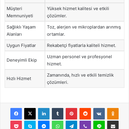
Müşteri
Yüksek hizmet kalitesi ve etkili
Memnuniyeti
çözümler.
Sağlıklı Yaşam
Toz, alerjen ve mikroplardan arınmış
Alanları
ortamlar.
Uygun Fiyatlar
Rekabetçi fiyatlarla kaliteli hizmet.
Uzman personel ve profesyonel
Deneyimli Ekip
hizmet.
Zamanında, hızlı ve etkili temizlik
Hızlı Hizmet
çözümleri.
Facebook
X
LinkedIn
Tumblr
Pinterest
Reddit
VKontakte
Odnok
Pocket
Skype
Messenger
WhatsApp
Telegram
Viber
Line
E-Posta ile payla