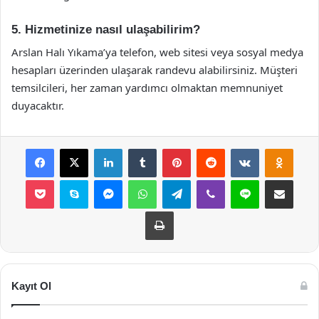
5. Hizmetinize nasıl ulaşabilirim?
Arslan Halı Yıkama’ya telefon, web sitesi veya sosyal medya
hesapları üzerinden ulaşarak randevu alabilirsiniz. Müşteri
temsilcileri, her zaman yardımcı olmaktan memnuniyet
duyacaktır.
Facebook
X
LinkedIn
Tumblr
Pinterest
Reddit
VKontakte
Odnok
Pocket
Skype
Messenger
WhatsApp
Telegram
Viber
Line
E-Posta ile payla
Yazdır
Kayıt Ol