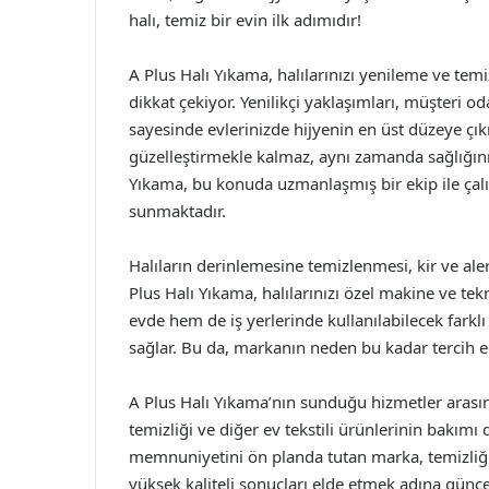
halı, temiz bir evin ilk adımıdır!
A Plus Halı Yıkama, halılarınızı yenileme ve t
dikkat çekiyor. Yenilikçi yaklaşımları, müşteri o
sayesinde evlerinizde hijyenin en üst düzeye çık
güzelleştirmekle kalmaz, aynı zamanda sağlığını
Yıkama, bu konuda uzmanlaşmış bir ekip ile çalış
sunmaktadır.
Halıların derinlemesine temizlenmesi, kir ve aler
Plus Halı Yıkama, halılarınızı özel makine ve t
evde hem de iş yerlerinde kullanılabilecek farkl
sağlar. Bu da, markanın neden bu kadar tercih ed
A Plus Halı Yıkama’nın sunduğu hizmetler arasın
temizliği ve diğer ev tekstili ürünlerinin bakımı 
memnuniyetini ön planda tutan marka, temizliğ
yüksek kaliteli sonuçları elde etmek adına güncel