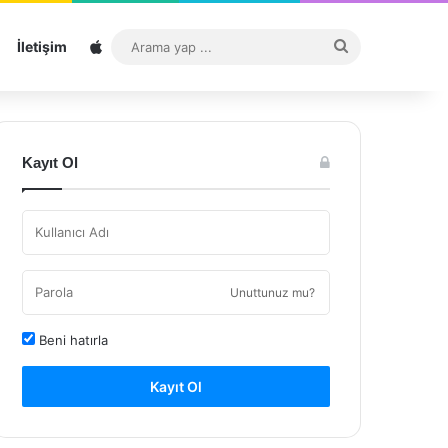
Sitemap
Arama
İletişim
yap
...
Kayıt Ol
Unuttunuz mu?
Beni hatırla
Kayıt Ol