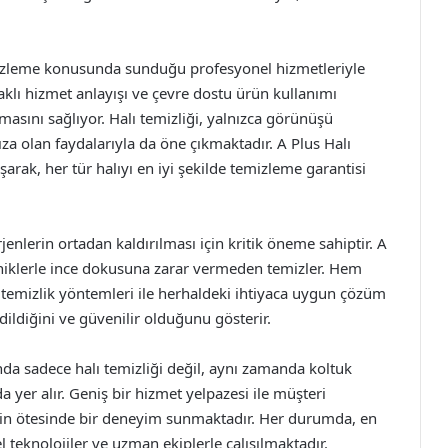
emizleme konusunda sunduğu profesyonel hizmetleriyle
daklı hizmet anlayışı ve çevre dostu ürün kullanımı
masını sağlıyor. Halı temizliği, yalnızca görünüşü
za olan faydalarıyla da öne çıkmaktadır. A Plus Halı
arak, her tür halıyı en iyi şekilde temizleme garantisi
jenlerin ortadan kaldırılması için kritik öneme sahiptir. A
ekniklerle ince dokusuna zarar vermeden temizler. Hem
ı temizlik yöntemleri ile herhaldeki ihtiyaca uygun çözüm
ildiğini ve güvenilir olduğunu gösterir.
da sadece halı temizliği değil, aynı zamanda koltuk
da yer alır. Geniş bir hizmet yelpazesi ile müşteri
in ötesinde bir deneyim sunmaktadır. Her durumda, en
 teknolojiler ve uzman ekiplerle çalışılmaktadır.